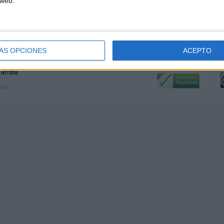
 web.
ÁS OPCIONES
ACEPTO
Calidad:
L
 arriba
rved