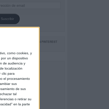
ección
il
Suscribir
GUE NUESTROS TABLEROS EN PINTEREST
ivo, como cookies, y
por un dispositivo
ón de audiencia y
CEBOOK
de localización
 clic para
bo el procesamiento
cambiar sus
esamiento de sus
echazar tal
erencias o retirar su
vacidad" en la parte