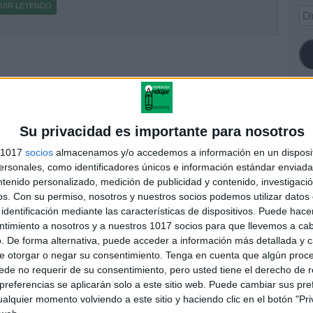
UIR LEYENDO
Dir
de
ema
SI
Su privacidad es importante para nosotros
s 1017
socios
almacenamos y/o accedemos a información en un disposit
sonales, como identificadores únicos e información estándar enviada 
ntenido personalizado, medición de publicidad y contenido, investigaci
FA
os.
Con su permiso, nosotros y nuestros socios podemos utilizar datos 
identificación mediante las características de dispositivos. Puede hacer
ntimiento a nosotros y a nuestros 1017 socios para que llevemos a ca
. De forma alternativa, puede acceder a información más detallada y 
e otorgar o negar su consentimiento.
Tenga en cuenta que algún proc
de no requerir de su consentimiento, pero usted tiene el derecho de r
referencias se aplicarán solo a este sitio web. Puede cambiar sus pref
alquier momento volviendo a este sitio y haciendo clic en el botón "Pri