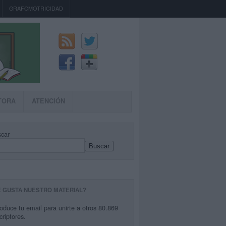
GRAFOMOTRICIDAD
TORA
ATENCIÓN
car
Buscar
E GUSTA NUESTRO MATERIAL?
roduce tu email para unirte a otros 80.869
criptores.