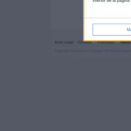
inferior de la página
M
Aviso Legal
Contacto
Publicidad
Volver
Copyright Orientacion Andujar. All Rights Rese