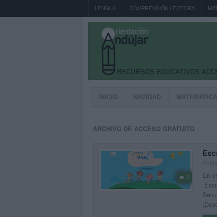
LENGUA
COMPRENSIÓN LECTORA
MA
INICIO
NAVIDAD
MATEMÁTIC
ARCHIVO DE ACCESO GRATUITO
Escr
Publi
En es
0
Escri
Secun
¡Desc