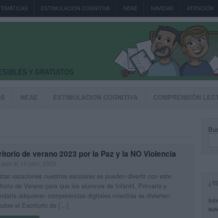
TEMÁTICAS
ESTIMULACION COGNITIVA
NEAE
NAVIDAD
ATENCIÓN
AS
NEAE
ESTIMULACION COGNITIVA
COMPRENSIÓN LEC
Bus
itorio de verano 2023 por la Paz y la NO Violencia
cado el 15 julio, 2023
tas vacaciones nuestros escolares se pueden divertir con este
¿T
torio de Verano para que los alumnos de Infantil, Primaria y
daria adquieran competencias digitales mientras se divierten.
Int
ubre el Escritorio de […]
sus