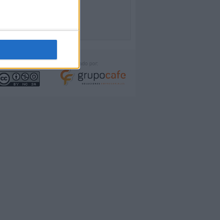
icencia:
Desarrollado por: