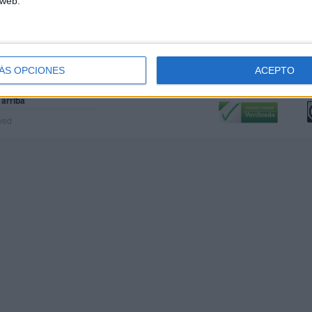
 web.
ÁS OPCIONES
ACEPTO
Calidad:
L
 arriba
rved