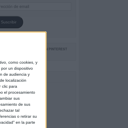
ección
il
Suscribir
GUE NUESTROS TABLEROS EN PINTEREST
ivo, como cookies, y
por un dispositivo
ón de audiencia y
CEBOOK
de localización
 clic para
bo el procesamiento
cambiar sus
esamiento de sus
echazar tal
erencias o retirar su
vacidad" en la parte