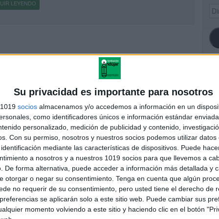
UIR LEYENDO
Dir
de
ema
SI
Su privacidad es importante para nosotros
s 1019
socios
almacenamos y/o accedemos a información en un disposit
sonales, como identificadores únicos e información estándar enviada 
ntenido personalizado, medición de publicidad y contenido, investigaci
FA
os.
Con su permiso, nosotros y nuestros socios podemos utilizar datos 
identificación mediante las características de dispositivos. Puede hacer
ntimiento a nosotros y a nuestros 1019 socios para que llevemos a ca
. De forma alternativa, puede acceder a información más detallada y 
e otorgar o negar su consentimiento.
Tenga en cuenta que algún proc
de no requerir de su consentimiento, pero usted tiene el derecho de r
referencias se aplicarán solo a este sitio web. Puede cambiar sus pref
alquier momento volviendo a este sitio y haciendo clic en el botón "Pri