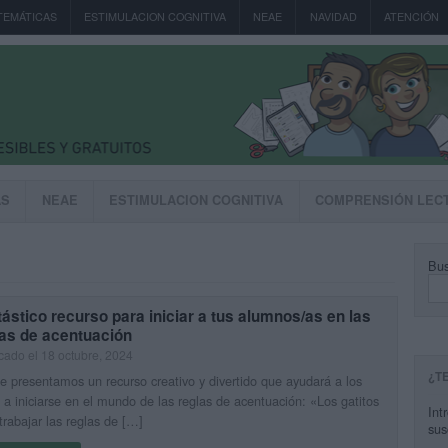
TEMÁTICAS
ESTIMULACION COGNITIVA
NEAE
NAVIDAD
ATENCIÓN
AS
NEAE
ESTIMULACION COGNITIVA
COMPRENSIÓN LEC
Bus
ástico recurso para iniciar a tus alumnos/as en las
las de acentuación
cado el 18 octubre, 2024
¿T
e presentamos un recurso creativo y divertido que ayudará a los
 a iniciarse en el mundo de las reglas de acentuación: «Los gatitos
Int
trabajar las reglas de […]
sus