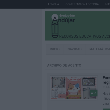
LENGUA
COMPRENSIÓN LECTORA
MA
INICIO
NAVIDAD
MATEMÁTIC
ARCHIVO DE ACENTO
Fant
reg
Publi
Hoy t
0
niños
para 