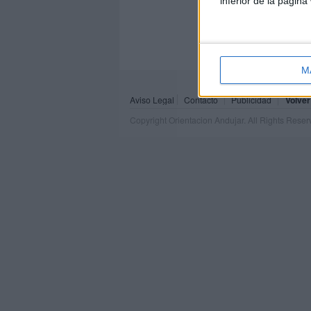
inferior de la página
M
Aviso Legal
Contacto
Publicidad
Volver
Copyright Orientacion Andujar. All Rights Rese