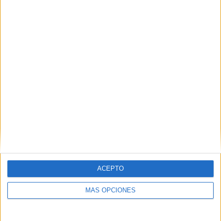
Buscar
¿TE GUSTA NUESTRO MATERIAL?
Introduce tu email para unirte a otros
80.861 suscriptores.
Dirección
de
email
Suscribir
ACEPTO
MÁS OPCIONES