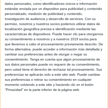
datos personales, como identificadores únicos e información
estándar enviada por un dispositivo para publicidad y contenido
personalizado, medición de publicidad y contenido,
Calendario MATEMÁTICO de palillos mes
investigación de audiencia y desarrollo de servicios.
Con su
de MAYO 2025
permiso, nosotros y nuestros socios podemos utilizar datos de
localización geográfica precisa e identificación mediante las
Publicado el 27 abril, 2025
características de dispositivos. Puede hacer clic para otorgarnos
Te presentamos un divertido calendario matemático
su consentimiento a nosotros y a nuestros 1019 socios para
especialmente diseñado para trabajar el conteo, el
que llevemos a cabo el procesamiento previamente descrito. De
forma alternativa, puede acceder a información más detallada y
cálculo mental y el desarrollo del pensamiento lógico a
cambiar sus preferencias antes de otorgar o negar su
través de un material manipulativo muy sencillo: ¡los
consentimiento.
Tenga en cuenta que algún procesamiento de
[…]
sus datos personales puede no requerir de su consentimiento,
pero usted tiene el derecho de rechazar tal procesamiento. Sus
SEGUIR LEYENDO
preferencias se aplicarán solo a este sitio web. Puede cambiar
sus preferencias o retirar su consentimiento en cualquier
momento volviendo a este sitio y haciendo clic en el botón
"Privacidad" en la parte inferior de la página web.
Buscar