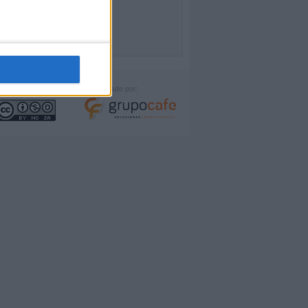
icencia:
Desarrollado por: