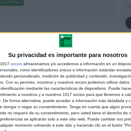
UIR LEYENDO
Dir
de
ema
SI
Su privacidad es importante para nosotros
s 1017
socios
almacenamos y/o accedemos a información en un disposit
sonales, como identificadores únicos e información estándar enviada 
ntenido personalizado, medición de publicidad y contenido, investigaci
FA
os.
Con su permiso, nosotros y nuestros socios podemos utilizar datos 
identificación mediante las características de dispositivos. Puede hacer
ntimiento a nosotros y a nuestros 1017 socios para que llevemos a ca
. De forma alternativa, puede acceder a información más detallada y 
e otorgar o negar su consentimiento.
Tenga en cuenta que algún proc
de no requerir de su consentimiento, pero usted tiene el derecho de r
referencias se aplicarán solo a este sitio web. Puede cambiar sus pref
alquier momento volviendo a este sitio y haciendo clic en el botón "Pri