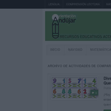
LENGUA
COMPRENSIÓN LECTORA
MA
INICIO
NAVIDAD
MATEMÁTIC
ARCHIVO DE ACTIVIDADES DE COMPA
Div
Que
Publi
0
¡Hoy 
ense
que»!