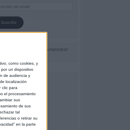
ección
il
Suscribir
GUE NUESTROS TABLEROS EN PINTEREST
ivo, como cookies, y
por un dispositivo
ón de audiencia y
CEBOOK
de localización
 clic para
bo el procesamiento
cambiar sus
esamiento de sus
echazar tal
erencias o retirar su
vacidad" en la parte