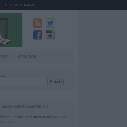
GRAFOMOTRICIDAD
TORA
ATENCIÓN
car
Buscar
E GUSTA NUESTRO MATERIAL?
roduce tu email para unirte a otros 80.871
criptores.