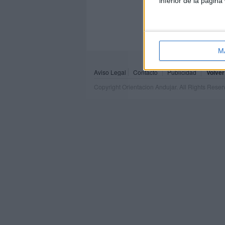
inferior de la página
M
Aviso Legal
Contacto
Publicidad
Volver
Copyright Orientacion Andujar. All Rights Rese