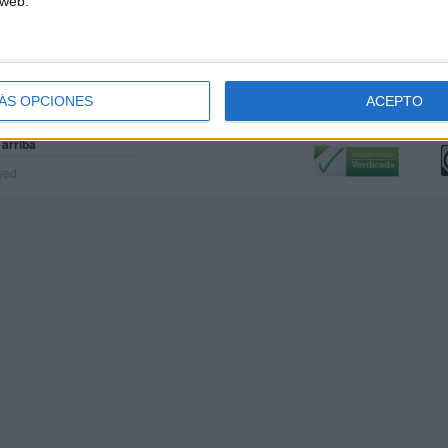
 web.
ÁS OPCIONES
ACEPTO
Calidad:
L
 arriba
rved