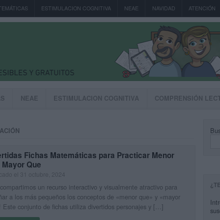
TEMÁTICAS
ESTIMULACION COGNITIVA
NEAE
NAVIDAD
ATENCIÓN
AS
NEAE
ESTIMULACION COGNITIVA
COMPRENSIÓN LEC
Bus
RACIÓN
ertidas Fichas Matemáticas para Practicar Menor
 Mayor Que
cado el 31 octubre, 2024
¿T
compartimos un recurso interactivo y visualmente atractivo para
ñar a los más pequeños los conceptos de «menor que» y «mayor
Int
 Este conjunto de fichas utiliza divertidos personajes y […]
sus