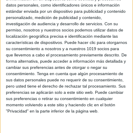
datos personales, como identificadores únicos e información
estándar enviada por un dispositivo para publicidad y contenido
personalizado, medición de publicidad y contenido,
investigación de audiencia y desarrollo de servicios.
Con su
permiso, nosotros y nuestros socios podemos utilizar datos de
localización geográfica precisa e identificación mediante las
Bonito Minilibrito navideño
características de dispositivos. Puede hacer clic para otorgarnos
Publicado el 24 diciembre, 2025
su consentimiento a nosotros y a nuestros 1019 socios para
que llevemos a cabo el procesamiento previamente descrito. De
🎄 Bonito minilibrito navideño para trabajar en el aula
forma alternativa, puede acceder a información más detallada y
Hoy compartimos un recurso ideal para estos últimos
cambiar sus preferencias antes de otorgar o negar su
días antes de las vacaciones: un minilibrito navideño
consentimiento.
Tenga en cuenta que algún procesamiento de
pensado para trabajar de forma […]
sus datos personales puede no requerir de su consentimiento,
pero usted tiene el derecho de rechazar tal procesamiento. Sus
SEGUIR LEYENDO
preferencias se aplicarán solo a este sitio web. Puede cambiar
sus preferencias o retirar su consentimiento en cualquier
momento volviendo a este sitio y haciendo clic en el botón
"Privacidad" en la parte inferior de la página web.
Buscar