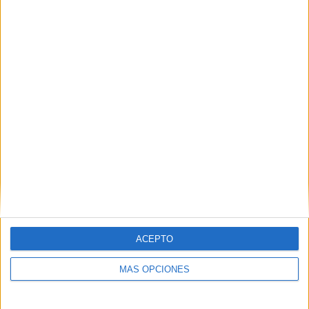
Buscar
¿TE GUSTA NUESTRO MATERIAL?
Introduce tu email para unirte a otros
80.842 suscriptores.
Dirección
de
email
Suscribir
ACEPTO
MÁS OPCIONES