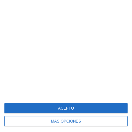
Cuadernillo con 500 Actividades para
Niñas y Niños
Publicado el 7 junio, 2026
Este cuadernillo con 500 actividades es una auténtica
joya educativa para acompañar a los peques durante
todo el año. Incluye propuestas variadas para Infantil y
Primaria, diseñadas para estimular la […]
SEGUIR LEYENDO
ACEPTO
MÁS OPCIONES