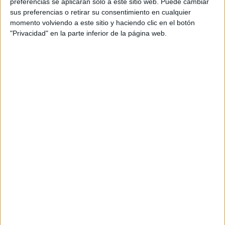
preferencias se aplicarán solo a este sitio web. Puede cambiar
sus preferencias o retirar su consentimiento en cualquier
momento volviendo a este sitio y haciendo clic en el botón
"Privacidad" en la parte inferior de la página web.
35 murdokus listos para jugar y divertirse
Publicado el 7 junio, 2026
🔍 ¡EL JUEGO DEL QUE TODO EL MUNDO HABLA…
AHORA ¡¡PARA PRIMARIA! 🕵️‍♂️🕵️‍♀️ Seguro que has
visto que están súper de moda los libros y juegos de
misterio y lógica tipo […]
SEGUIR LEYENDO