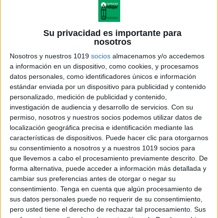
Manteles verano actividades divertidas
vol. 1
Publicado el 11 junio, 2026
Su privacidad es importante para
nosotros
Juegos, retos y pasatiempos para un verano educativo
Nosotros y nuestros 1019
socios
almacenamos y/o accedemos
El verano es el momento perfecto para seguir
a información en un dispositivo, como cookies, y procesamos
aprendiendo de forma relajada y divertida. Estos
datos personales, como identificadores únicos e información
manteles de actividades veraniegas son ideales para
estándar enviada por un dispositivo para publicidad y contenido
[…]
personalizado, medición de publicidad y contenido,
investigación de audiencia y desarrollo de servicios.
Con su
SEGUIR LEYENDO
permiso, nosotros y nuestros socios podemos utilizar datos de
localización geográfica precisa e identificación mediante las
características de dispositivos. Puede hacer clic para otorgarnos
su consentimiento a nosotros y a nuestros 1019 socios para
que llevemos a cabo el procesamiento previamente descrito. De
forma alternativa, puede acceder a información más detallada y
cambiar sus preferencias antes de otorgar o negar su
consentimiento.
Tenga en cuenta que algún procesamiento de
sus datos personales puede no requerir de su consentimiento,
pero usted tiene el derecho de rechazar tal procesamiento. Sus