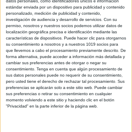
datos personales, como identificadores únicos e información
MI AÑO EN PIXELES VARIOS MODELOS
estándar enviada por un dispositivo para publicidad y contenido
BYN Y COLOR
personalizado, medición de publicidad y contenido,
investigación de audiencia y desarrollo de servicios.
Con su
Publicado el 3 enero, 2025
permiso, nosotros y nuestros socios podemos utilizar datos de
¿Alguna vez quisiste registrar tu estado de ánimo a lo
localización geográfica precisa e identificación mediante las
largo del año de una manera creativa y visual? Con Mi
características de dispositivos. Puede hacer clic para otorgarnos
su consentimiento a nosotros y a nuestros 1019 socios para
Año en Pixeles, puedes hacerlo fácilmente mientras
que llevemos a cabo el procesamiento previamente descrito. De
añades un […]
forma alternativa, puede acceder a información más detallada y
cambiar sus preferencias antes de otorgar o negar su
SEGUIR LEYENDO
consentimiento.
Tenga en cuenta que algún procesamiento de
sus datos personales puede no requerir de su consentimiento,
pero usted tiene el derecho de rechazar tal procesamiento. Sus
preferencias se aplicarán solo a este sitio web. Puede cambiar
sus preferencias o retirar su consentimiento en cualquier
momento volviendo a este sitio y haciendo clic en el botón
Buscar
"Privacidad" en la parte inferior de la página web.
Buscar