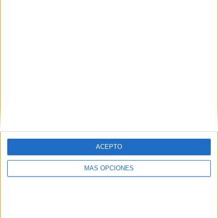
¿TE GUSTA NUESTRO MATERIAL?
Introduce tu email para unirte a otros
80.852 suscriptores.
Dirección
de
email
Suscribir
ACEPTO
MÁS OPCIONES
SIGUE NUESTROS TABLEROS EN
PINTEREST