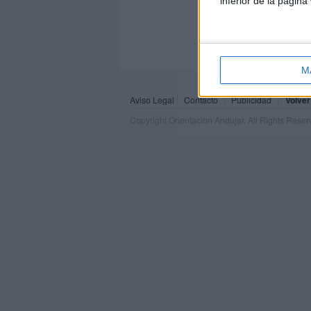
inferior de la página
M
Aviso Legal
Contacto
Publicidad
Volver
Copyright Orientacion Andujar. All Rights Rese