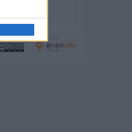
icencia:
Desarrollado por: