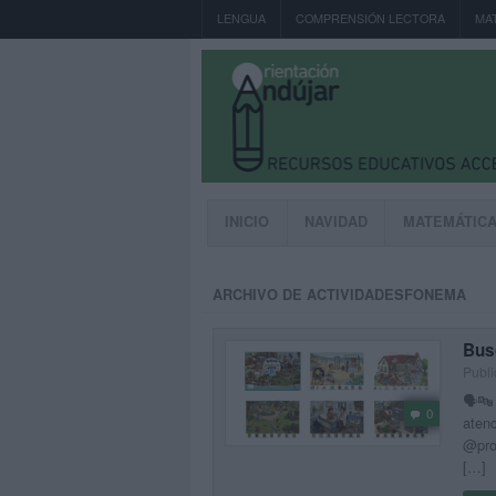
LENGUA
COMPRENSIÓN LECTORA
MA
INICIO
NAVIDAD
MATEMÁTIC
ARCHIVO DE ACTIVIDADESFONEMA
Bus
Publi
🗣️🔤
0
atenc
@prof
[…]