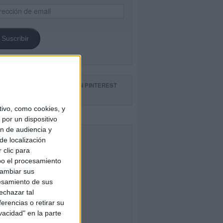
ección
il
Suscribir
GUE NUESTROS TABLEROS EN PINTEREST
ivo, como cookies, y
por un dispositivo
ón de audiencia y
CEBOOK
de localización
 clic para
bo el procesamiento
cambiar sus
esamiento de sus
echazar tal
erencias o retirar su
vacidad" en la parte