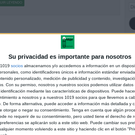
UIR LEYENDO
Dir
de
ema
SI
Su privacidad es importante para nosotros
s 1019
socios
almacenamos y/o accedemos a información en un disposit
sonales, como identificadores únicos e información estándar enviada 
ntenido personalizado, medición de publicidad y contenido, investigaci
FA
os.
Con su permiso, nosotros y nuestros socios podemos utilizar datos 
identificación mediante las características de dispositivos. Puede hacer
ntimiento a nosotros y a nuestros 1019 socios para que llevemos a ca
. De forma alternativa, puede acceder a información más detallada y 
e otorgar o negar su consentimiento.
Tenga en cuenta que algún proc
de no requerir de su consentimiento, pero usted tiene el derecho de r
referencias se aplicarán solo a este sitio web. Puede cambiar sus pref
alquier momento volviendo a este sitio y haciendo clic en el botón "Pri