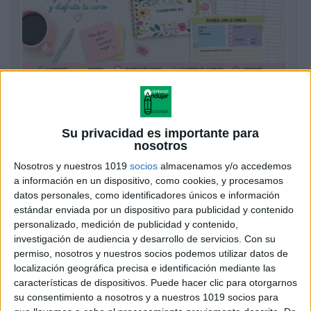
Cuaderno docente 2026-2027
Publicado hace 2 semanas
Su privacidad es importante para
Comenzar un nuevo curso con una buena
nosotros
organización marca la diferencia. Por eso hoy
Nosotros y nuestros 1019
socios
almacenamos y/o accedemos
compartimos un completo cuaderno docente para el
a información en un dispositivo, como cookies, y procesamos
curso 2026-2027, una herramienta práctica diseñada
datos personales, como identificadores únicos e información
estándar enviada por un dispositivo para publicidad y contenido
para ayudar al […]
personalizado, medición de publicidad y contenido,
investigación de audiencia y desarrollo de servicios.
Con su
SEGUIR LEYENDO
permiso, nosotros y nuestros socios podemos utilizar datos de
localización geográfica precisa e identificación mediante las
características de dispositivos. Puede hacer clic para otorgarnos
su consentimiento a nosotros y a nuestros 1019 socios para