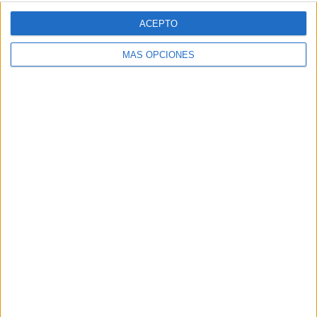
ACEPTO
MÁS OPCIONES
Colección horarios escolares especial
serie wednesday Miércoles
Publicado el 9 septiembre, 2025
Organizar el inicio del curso nunca fue tan divertido
como con la nueva colección de horarios escolares
inspirados en la serie Wednesday (Miércoles). Esta
propuesta especial está pensada para aportar […]
SEGUIR LEYENDO