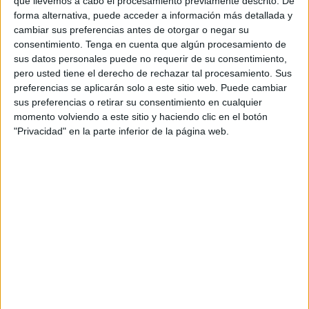
que llevemos a cabo el procesamiento previamente descrito. De
forma alternativa, puede acceder a información más detallada y
cambiar sus preferencias antes de otorgar o negar su
consentimiento.
Tenga en cuenta que algún procesamiento de
sus datos personales puede no requerir de su consentimiento,
pero usted tiene el derecho de rechazar tal procesamiento. Sus
preferencias se aplicarán solo a este sitio web. Puede cambiar
sus preferencias o retirar su consentimiento en cualquier
momento volviendo a este sitio y haciendo clic en el botón
"Privacidad" en la parte inferior de la página web.
CUADERNO DOCENTE curso 2026-2027
Publicado el 1 julio, 2026
🗓️💙 Cuaderno docente 2026-2027 Organización,
planificación y calma para todo el curso escolar El
Cuaderno docente 2026-2027 de
@primersaprenentatges es una herramienta pensada
para acompañar a los maestros y maestras […]