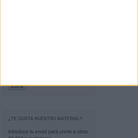
SEGUIR LEYENDO
PÁGINA SIGUIENTE »
Buscar
Buscar
¿TE GUSTA NUESTRO MATERIAL?
Introduce tu email para unirte a otros