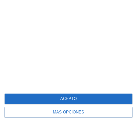
Buscar
¿TE GUSTA NUESTRO MATERIAL?
Introduce tu email para unirte a otros
80.871 suscriptores.
Dirección
de
email
Suscribir
ACEPTO
MÁS OPCIONES
SIGUE NUESTROS TABLEROS EN
PINTEREST