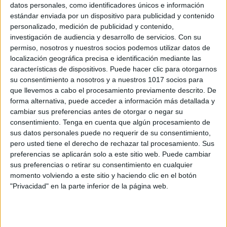
datos personales, como identificadores únicos e información
estándar enviada por un dispositivo para publicidad y contenido
personalizado, medición de publicidad y contenido,
Tarjetas Día del Padre 14 Diseños y
investigación de audiencia y desarrollo de servicios.
Con su
Stickers en PDF y gratis
permiso, nosotros y nuestros socios podemos utilizar datos de
Publicado el 7 junio, 2026
localización geográfica precisa e identificación mediante las
características de dispositivos. Puede hacer clic para otorgarnos
Un detalle especial para celebrar a los héroes de casa
su consentimiento a nosotros y a nuestros 1017 socios para
El Día del Padre es una ocasión perfecta para
que llevemos a cabo el procesamiento previamente descrito. De
expresar cariño, admiración y agradecimiento. Estas
forma alternativa, puede acceder a información más detallada y
tarjetas imprimibles son ideales para […]
cambiar sus preferencias antes de otorgar o negar su
consentimiento.
Tenga en cuenta que algún procesamiento de
sus datos personales puede no requerir de su consentimiento,
SEGUIR LEYENDO
pero usted tiene el derecho de rechazar tal procesamiento. Sus
preferencias se aplicarán solo a este sitio web. Puede cambiar
sus preferencias o retirar su consentimiento en cualquier
momento volviendo a este sitio y haciendo clic en el botón
"Privacidad" en la parte inferior de la página web.
Buscar