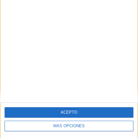
Buscar
Buscar
¿TE GUSTA NUESTRO MATERIAL?
Introduce tu email para unirte a otros
80.871 suscriptores.
Dirección
de
email
ACEPTO
Suscribir
MÁS OPCIONES