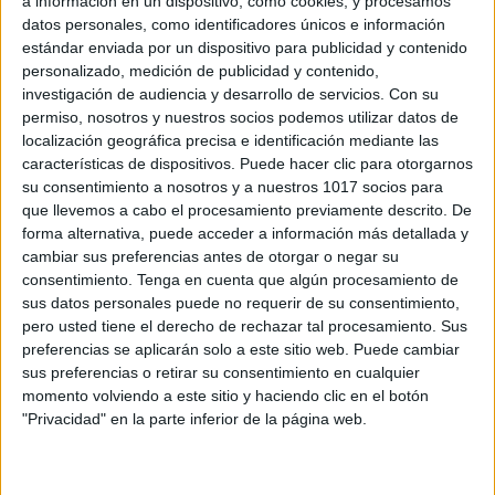
a información en un dispositivo, como cookies, y procesamos
datos personales, como identificadores únicos e información
estándar enviada por un dispositivo para publicidad y contenido
personalizado, medición de publicidad y contenido,
investigación de audiencia y desarrollo de servicios.
Con su
permiso, nosotros y nuestros socios podemos utilizar datos de
Si tienes un blog comparte en t-educa tus
localización geográfica precisa e identificación mediante las
publicaciones
características de dispositivos. Puede hacer clic para otorgarnos
su consentimiento a nosotros y a nuestros 1017 socios para
Publicado el 10 noviembre, 2014
que llevemos a cabo el procesamiento previamente descrito. De
Queremos ofrecerte la posibilidad de aumentar
forma alternativa, puede acceder a información más detallada y
notablemente las visitas que diariamente recibes en tu
cambiar sus preferencias antes de otorgar o negar su
blog, mediante la publicación en t-educa de los
consentimiento.
Tenga en cuenta que algún procesamiento de
sus datos personales puede no requerir de su consentimiento,
contenidos que realices. Desde T-EDUCA nosotros
pero usted tiene el derecho de rechazar tal procesamiento. Sus
los lanzaremos […]
preferencias se aplicarán solo a este sitio web. Puede cambiar
sus preferencias o retirar su consentimiento en cualquier
SEGUIR LEYENDO
momento volviendo a este sitio y haciendo clic en el botón
"Privacidad" en la parte inferior de la página web.