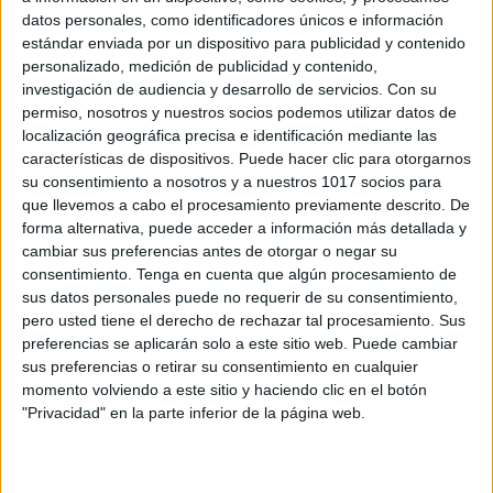
datos personales, como identificadores únicos e información
estándar enviada por un dispositivo para publicidad y contenido
personalizado, medición de publicidad y contenido,
investigación de audiencia y desarrollo de servicios.
Con su
Mi álbum de cromos del curso escolar
permiso, nosotros y nuestros socios podemos utilizar datos de
2025-2026
localización geográfica precisa e identificación mediante las
Publicado el 5 junio, 2026
características de dispositivos. Puede hacer clic para otorgarnos
su consentimiento a nosotros y a nuestros 1017 socios para
Durante el curso escolar vivimos cientos de momentos
que llevemos a cabo el procesamiento previamente descrito. De
que merecen ser recordados: amistades que nacen,
forma alternativa, puede acceder a información más detallada y
aprendizajes que nos sorprenden, excursiones
cambiar sus preferencias antes de otorgar o negar su
consentimiento.
Tenga en cuenta que algún procesamiento de
inolvidables, proyectos compartidos y muchas
sus datos personales puede no requerir de su consentimiento,
experiencias que forman parte de […]
pero usted tiene el derecho de rechazar tal procesamiento. Sus
preferencias se aplicarán solo a este sitio web. Puede cambiar
SEGUIR LEYENDO
sus preferencias o retirar su consentimiento en cualquier
momento volviendo a este sitio y haciendo clic en el botón
"Privacidad" en la parte inferior de la página web.