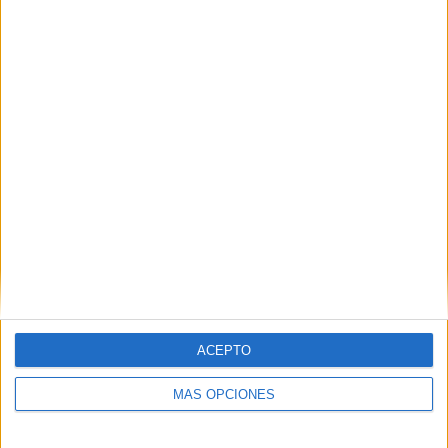
Buscar
Buscar
¿TE GUSTA NUESTRO MATERIAL?
Introduce tu email para unirte a otros
80.869 suscriptores.
Dirección
de
email
Suscribir
ACEPTO
MÁS OPCIONES