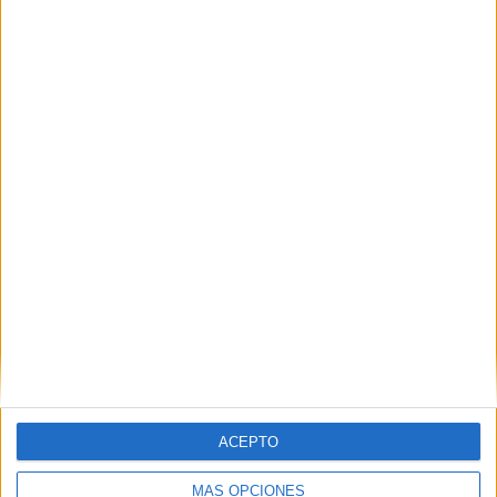
Mi álbum de recuerdos en Educación
Infantil
Publicado el 25 mayo, 2026
Un tesoro lleno de emociones, aprendizajes y
momentos especiales Hoy te presento un recurso
precioso para despedir el curso en Infantil: Mi álbum
de recuerdos, un cuaderno lleno de páginas […]
ACEPTO
SEGUIR LEYENDO
MÁS OPCIONES