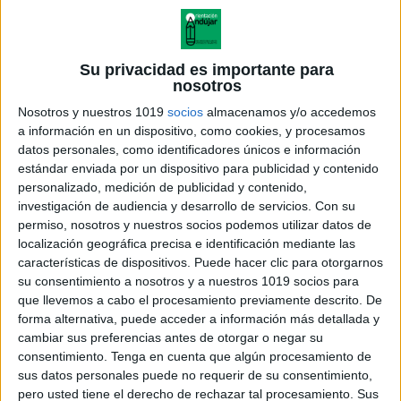
Mi libro de recuerdos y vivencias en
Su privacidad es importante para
primaria
nosotros
Publicado el 27 mayo, 2026
Nosotros y nuestros 1019
socios
almacenamos y/o accedemos
a información en un dispositivo, como cookies, y procesamos
Este libro de recuerdos es una propuesta ideal para
datos personales, como identificadores únicos e información
acompañar el final de curso en sexto de Primaria.
estándar enviada por un dispositivo para publicidad y contenido
Cada página invita a los alumnos a recordar, escribir,
personalizado, medición de publicidad y contenido,
dibujar y agradecer […]
investigación de audiencia y desarrollo de servicios.
Con su
permiso, nosotros y nuestros socios podemos utilizar datos de
SEGUIR LEYENDO
localización geográfica precisa e identificación mediante las
características de dispositivos. Puede hacer clic para otorgarnos
su consentimiento a nosotros y a nuestros 1019 socios para
que llevemos a cabo el procesamiento previamente descrito. De
forma alternativa, puede acceder a información más detallada y
cambiar sus preferencias antes de otorgar o negar su
consentimiento.
Tenga en cuenta que algún procesamiento de
sus datos personales puede no requerir de su consentimiento,
pero usted tiene el derecho de rechazar tal procesamiento. Sus