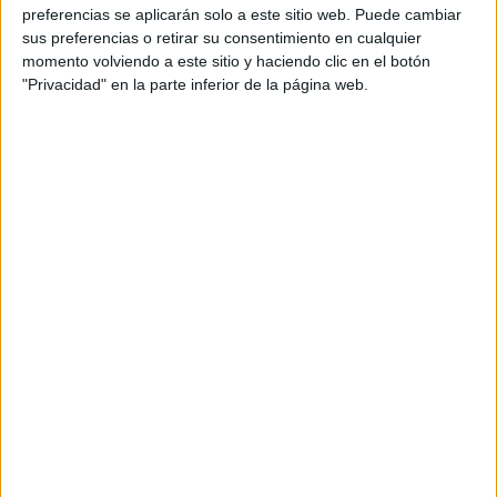
preferencias se aplicarán solo a este sitio web. Puede cambiar
sus preferencias o retirar su consentimiento en cualquier
momento volviendo a este sitio y haciendo clic en el botón
"Privacidad" en la parte inferior de la página web.
Mi album de recuerdos en Preescolar
Publicado el 26 mayo, 2026
🎨👧🧒 Mi álbum de recuerdos en Preescolar Un
tesoro lleno de emociones, dibujos y amistad Este
álbum de recuerdos está diseñado para acompañar a
los niños y niñas en su […]
SEGUIR LEYENDO