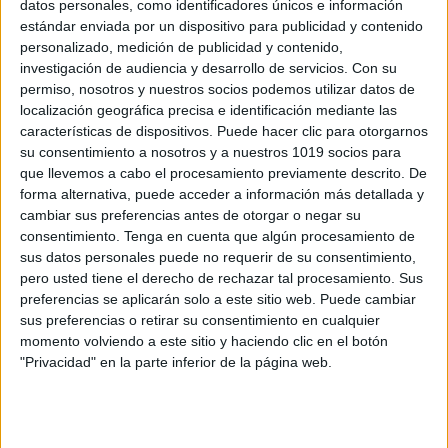
datos personales, como identificadores únicos e información
estándar enviada por un dispositivo para publicidad y contenido
TARJETAS MEMORY siluetas para el Día
personalizado, medición de publicidad y contenido,
de los Muertos
investigación de audiencia y desarrollo de servicios.
Con su
Publicado el 27 octubre, 2025
permiso, nosotros y nuestros socios podemos utilizar datos de
localización geográfica precisa e identificación mediante las
elebra el Día de los Muertos en el aula con este
características de dispositivos. Puede hacer clic para otorgarnos
divertido juego de tarjetas memory de siluetas. Un
su consentimiento a nosotros y a nuestros 1019 socios para
recurso ideal para trabajar la memoria visual, la
que llevemos a cabo el procesamiento previamente descrito. De
atención y el […]
forma alternativa, puede acceder a información más detallada y
cambiar sus preferencias antes de otorgar o negar su
SEGUIR LEYENDO
consentimiento.
Tenga en cuenta que algún procesamiento de
sus datos personales puede no requerir de su consentimiento,
pero usted tiene el derecho de rechazar tal procesamiento. Sus
preferencias se aplicarán solo a este sitio web. Puede cambiar
sus preferencias o retirar su consentimiento en cualquier
momento volviendo a este sitio y haciendo clic en el botón
Buscar
"Privacidad" en la parte inferior de la página web.
Buscar