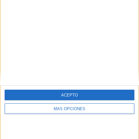
¿TE GUSTA NUESTRO MATERIAL?
Introduce tu email para unirte a otros
80.853 suscriptores.
Dirección
de
email
Suscribir
ACEPTO
MÁS OPCIONES
SIGUE NUESTROS TABLEROS EN
PINTEREST