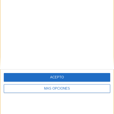
¿TE GUSTA NUESTRO MATERIAL?
Introduce tu email para unirte a otros
80.864 suscriptores.
Dirección
de
email
Suscribir
ACEPTO
MÁS OPCIONES
SIGUE NUESTROS TABLEROS EN
PINTEREST