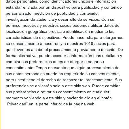
datos personales, como identificadores únicos e información
estándar enviada por un dispositivo para publicidad y contenido
personalizado, medición de publicidad y contenido,
Los amigos del 100, 200, 500 y 1 000
investigación de audiencia y desarrollo de servicios.
Con su
Publicado el 20 marzo, 2018
permiso, nosotros y nuestros socios podemos utilizar datos de
Los números 100, 200, 500 y 1 000 están buscando a
localización geográfica precisa e identificación mediante las
características de dispositivos. Puede hacer clic para otorgarnos
sus amigos, ayúdalos a encontrarlos, mencionando el
su consentimiento a nosotros y a nuestros 1019 socios para
número que falta para que iguale al 100, 200, 500 ò 1
que llevemos a cabo el procesamiento previamente descrito. De
[…]
forma alternativa, puede acceder a información más detallada y
cambiar sus preferencias antes de otorgar o negar su
SEGUIR LEYENDO
consentimiento.
Tenga en cuenta que algún procesamiento de
sus datos personales puede no requerir de su consentimiento,
pero usted tiene el derecho de rechazar tal procesamiento. Sus
preferencias se aplicarán solo a este sitio web. Puede cambiar
sus preferencias o retirar su consentimiento en cualquier
momento volviendo a este sitio y haciendo clic en el botón
Buscar
"Privacidad" en la parte inferior de la página web.
Buscar