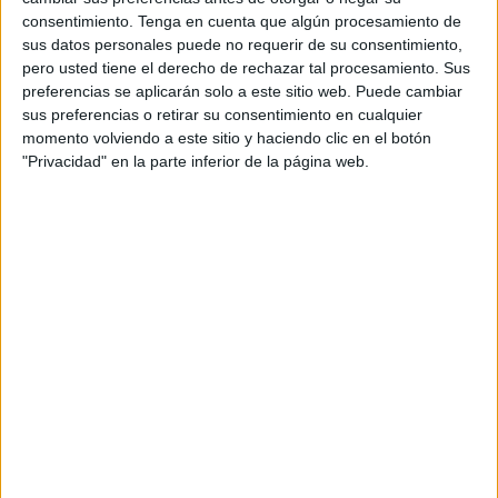
consentimiento.
Tenga en cuenta que algún procesamiento de
sus datos personales puede no requerir de su consentimiento,
pero usted tiene el derecho de rechazar tal procesamiento. Sus
preferencias se aplicarán solo a este sitio web. Puede cambiar
sus preferencias o retirar su consentimiento en cualquier
momento volviendo a este sitio y haciendo clic en el botón
Amor y amistad dinos para colorear
"Privacidad" en la parte inferior de la página web.
según el modelo
Publicado el 31 enero, 2026
🦕 Amor y amistad: dinos para colorear según el
modelo En esta entrada compartimos un material ideal
para Infantil y primer ciclo de Primaria, perfecto para
trabajar el Día del […]
SEGUIR LEYENDO