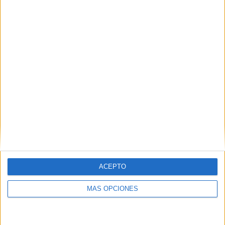
Amor y la Amistad, […]
SEGUIR LEYENDO
ACEPTO
AMOR Y AMISTAD COLOREAMOS POR
CÓDIGO NUMÉRICO
MÁS OPCIONES
Publicado el 15 febrero, 2025
El color por código numérico es una actividad divertida