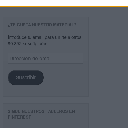
¿TE GUSTA NUESTRO MATERIAL?
Introduce tu email para unirte a otros
80.852 suscriptores.
Dirección
de
email
Suscribir
SIGUE NUESTROS TABLEROS EN
PINTEREST