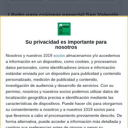
Librito para colorear especial San Valentín
Día del Amor y la Amistad
Publicado el 7 febrero, 2026
💕 Librito para colorear especial San Valentín: Día del
Su privacidad es importante para
Amor y la Amistad Con motivo del Día del Amor y la
nosotros
Amistad, te compartimos este librito para colorear de
Nosotros y nuestros 1019
socios
almacenamos y/o accedemos
San […]
a información en un dispositivo, como cookies, y procesamos
datos personales, como identificadores únicos e información
SEGUIR LEYENDO
estándar enviada por un dispositivo para publicidad y contenido
personalizado, medición de publicidad y contenido,
investigación de audiencia y desarrollo de servicios.
Con su
permiso, nosotros y nuestros socios podemos utilizar datos de
localización geográfica precisa e identificación mediante las
características de dispositivos. Puede hacer clic para otorgarnos
su consentimiento a nosotros y a nuestros 1019 socios para
que llevemos a cabo el procesamiento previamente descrito. De
forma alternativa, puede acceder a información más detallada y
cambiar sus preferencias antes de otorgar o negar su