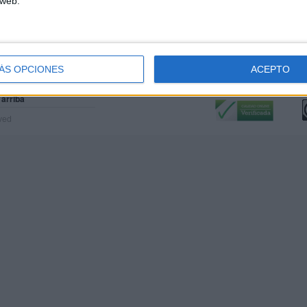
 web.
ÁS OPCIONES
ACEPTO
Calidad:
L
 arriba
rved