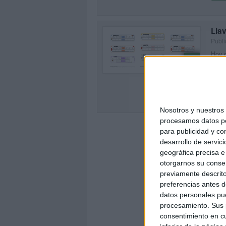
Lla
Publi
Hoy c
0
unida
los a
SEG
Nosotros y nuestro
procesamos datos per
para publicidad y co
desarrollo de servici
geográfica precisa e 
otorgarnos su conse
previamente descrito
preferencias antes d
datos personales pue
procesamiento. Sus p
consentimiento en cu