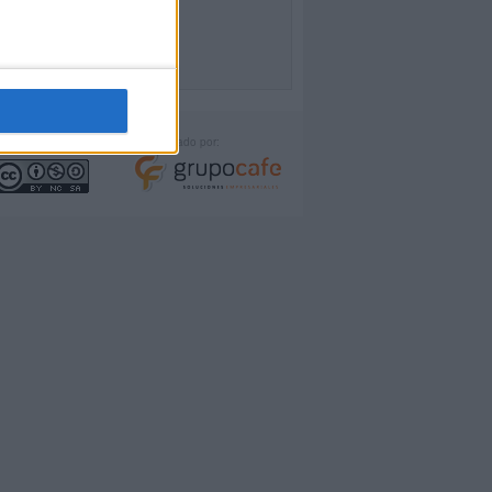
icencia:
Desarrollado por: