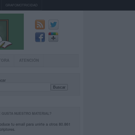
GRAFOMOTRICIDAD
TORA
ATENCIÓN
car
Buscar
E GUSTA NUESTRO MATERIAL?
roduce tu email para unirte a otros 80.861
criptores.