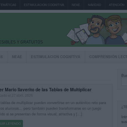
TEMÁTICAS
ESTIMULACION COGNITIVA
NEAE
NAVIDAD
ATENCIÓN
AS
NEAE
ESTIMULACION COGNITIVA
COMPRENSIÓN LEC
Bus
r Mario llaverito de las Tablas de Multiplicar
cado el 27 abril, 2026
ablas de multiplicar pueden convertirse en un auténtico reto para
¿T
os alumnos… pero también pueden transformarse en un juego
tido si se presentan de forma visual, atractiva y […]
Int
sus
UIR LEYENDO