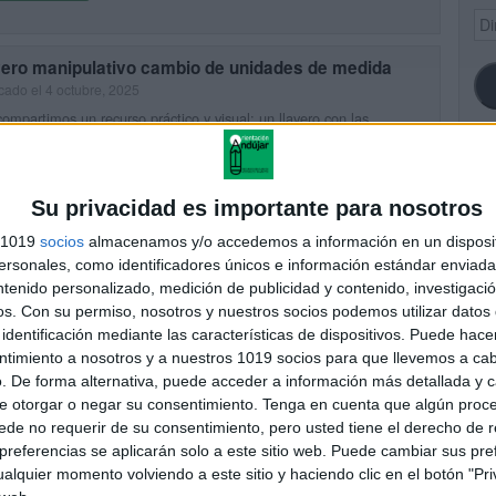
Dir
de
ema
vero manipulativo cambio de unidades de medida
cado el 4 octubre, 2025
ompartimos un recurso práctico y visual: un llavero con las
des de medida más importantes. Este material es ideal para que
lumnos de Primaria puedan repasar de forma […]
SI
UIR LEYENDO
Su privacidad es importante para nosotros
s 1019
socios
almacenamos y/o accedemos a información en un disposit
sonales, como identificadores únicos e información estándar enviada 
ntenido personalizado, medición de publicidad y contenido, investigaci
FA
os.
Con su permiso, nosotros y nuestros socios podemos utilizar datos 
identificación mediante las características de dispositivos. Puede hacer
ntimiento a nosotros y a nuestros 1019 socios para que llevemos a ca
. De forma alternativa, puede acceder a información más detallada y 
e otorgar o negar su consentimiento.
Tenga en cuenta que algún proc
de no requerir de su consentimiento, pero usted tiene el derecho de r
referencias se aplicarán solo a este sitio web. Puede cambiar sus pref
alquier momento volviendo a este sitio y haciendo clic en el botón "Pri