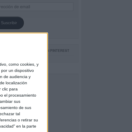
ección
il
Suscribir
GUE NUESTROS TABLEROS EN PINTEREST
ivo, como cookies, y
por un dispositivo
ón de audiencia y
CEBOOK
de localización
 clic para
bo el procesamiento
cambiar sus
esamiento de sus
echazar tal
erencias o retirar su
vacidad" en la parte