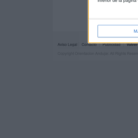
inferior de la página
M
Aviso Legal
Contacto
Publicidad
Volver
Copyright Orientacion Andujar. All Rights Rese