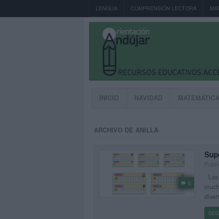
LENGUA
COMPRENSIÓN LECTORA
MA
INICIO
NAVIDAD
MATEMÁTIC
ARCHIVO DE ANILLA
Supe
Publi
Las t
0
much
diver
SEG