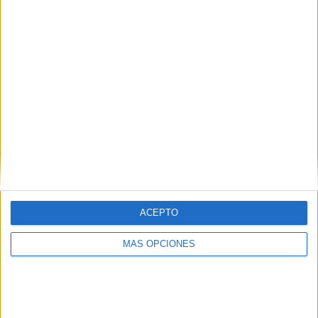
¿TE GUSTA NUESTRO MATERIAL?
Introduce tu email para unirte a otros
80.860 suscriptores.
Dirección
de
email
Suscribir
ACEPTO
MÁS OPCIONES
SIGUE NUESTROS TABLEROS EN
PINTEREST