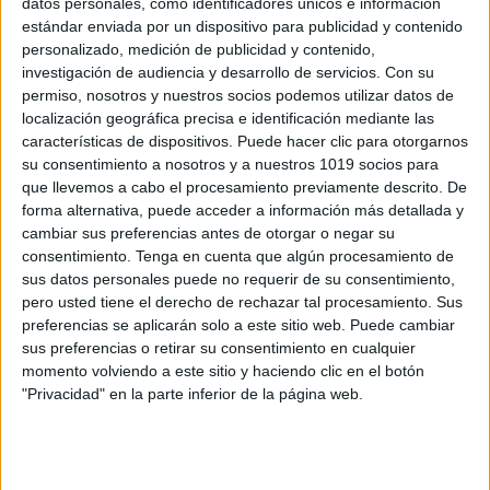
datos personales, como identificadores únicos e información
Juego de Memoria: Relaciona Animales y
estándar enviada por un dispositivo para publicidad y contenido
sus Nombres
personalizado, medición de publicidad y contenido,
investigación de audiencia y desarrollo de servicios.
Con su
Publicado el 21 septiembre, 2024
permiso, nosotros y nuestros socios podemos utilizar datos de
Hoy te traemos un juego de memoria educativo y
localización geográfica precisa e identificación mediante las
divertido para los más pequeños. Con este Juego de
características de dispositivos. Puede hacer clic para otorgarnos
Memoria de Animales y sus Nombres, los niños
su consentimiento a nosotros y a nuestros 1019 socios para
que llevemos a cabo el procesamiento previamente descrito. De
podrán practicar el reconocimiento […]
forma alternativa, puede acceder a información más detallada y
cambiar sus preferencias antes de otorgar o negar su
SEGUIR LEYENDO
consentimiento.
Tenga en cuenta que algún procesamiento de
sus datos personales puede no requerir de su consentimiento,
pero usted tiene el derecho de rechazar tal procesamiento. Sus
preferencias se aplicarán solo a este sitio web. Puede cambiar
sus preferencias o retirar su consentimiento en cualquier
momento volviendo a este sitio y haciendo clic en el botón
Buscar
"Privacidad" en la parte inferior de la página web.
Buscar