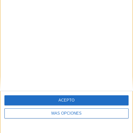
Buscar
¿TE GUSTA NUESTRO MATERIAL?
Introduce tu email para unirte a otros
80.859 suscriptores.
Dirección
de
email
Suscribir
ACEPTO
MÁS OPCIONES
SIGUE NUESTROS TABLEROS EN