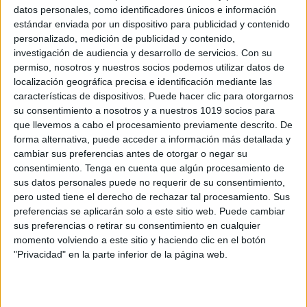
datos personales, como identificadores únicos e información
estándar enviada por un dispositivo para publicidad y contenido
personalizado, medición de publicidad y contenido,
investigación de audiencia y desarrollo de servicios.
Con su
Kit de emergencia en casa: todo lo que
permiso, nosotros y nuestros socios podemos utilizar datos de
necesitas para cualquier imprevisto
localización geográfica precisa e identificación mediante las
características de dispositivos. Puede hacer clic para otorgarnos
Publicado el 1 mayo, 2025
su consentimiento a nosotros y a nuestros 1019 socios para
El pasado lunes 28 de abril de 2025, España vivió un
que llevemos a cabo el procesamiento previamente descrito. De
apagón eléctrico masivo que paralizó durante horas
forma alternativa, puede acceder a información más detallada y
cambiar sus preferencias antes de otorgar o negar su
todo el país, afectando gravemente a los transportes,
consentimiento.
Tenga en cuenta que algún procesamiento de
las telecomunicaciones, los hospitales […]
sus datos personales puede no requerir de su consentimiento,
pero usted tiene el derecho de rechazar tal procesamiento. Sus
SEGUIR LEYENDO
preferencias se aplicarán solo a este sitio web. Puede cambiar
sus preferencias o retirar su consentimiento en cualquier
momento volviendo a este sitio y haciendo clic en el botón
"Privacidad" en la parte inferior de la página web.
Buscar