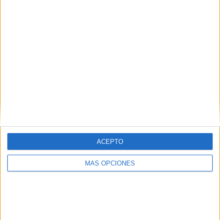
¿TE GUSTA NUESTRO MATERIAL?
Introduce tu email para unirte a otros
80.860 suscriptores.
Dirección
de
email
Suscribir
ACEPTO
MÁS OPCIONES
SIGUE NUESTROS TABLEROS EN
PINTEREST