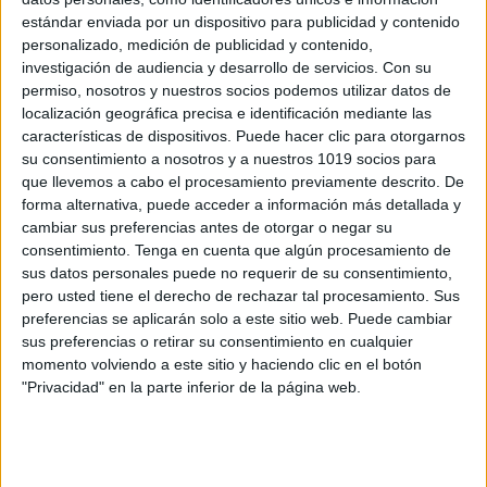
Referentes didácticos números 1 al 10
estándar enviada por un dispositivo para publicidad y contenido
personalizado, medición de publicidad y contenido,
Publicado el 13 agosto, 2025
investigación de audiencia y desarrollo de servicios.
Con su
Este material es perfecto para enseñar a los más
permiso, nosotros y nuestros socios podemos utilizar datos de
pequeños los números del 1 al 10 de manera visual,
localización geográfica precisa e identificación mediante las
características de dispositivos. Puede hacer clic para otorgarnos
atractiva y divertida. Cada número está acompañado
su consentimiento a nosotros y a nuestros 1019 socios para
de ilustraciones coloridas y […]
que llevemos a cabo el procesamiento previamente descrito. De
forma alternativa, puede acceder a información más detallada y
SEGUIR LEYENDO
cambiar sus preferencias antes de otorgar o negar su
consentimiento.
Tenga en cuenta que algún procesamiento de
sus datos personales puede no requerir de su consentimiento,
pero usted tiene el derecho de rechazar tal procesamiento. Sus
preferencias se aplicarán solo a este sitio web. Puede cambiar
sus preferencias o retirar su consentimiento en cualquier
Buscar
momento volviendo a este sitio y haciendo clic en el botón
"Privacidad" en la parte inferior de la página web.
Buscar