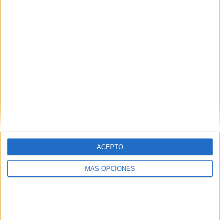
¿TE GUSTA NUESTRO MATERIAL?
Introduce tu email para unirte a otros
80.870 suscriptores.
Dirección
de
email
Suscribir
ACEPTO
MÁS OPCIONES
SIGUE NUESTROS TABLEROS EN
PINTEREST