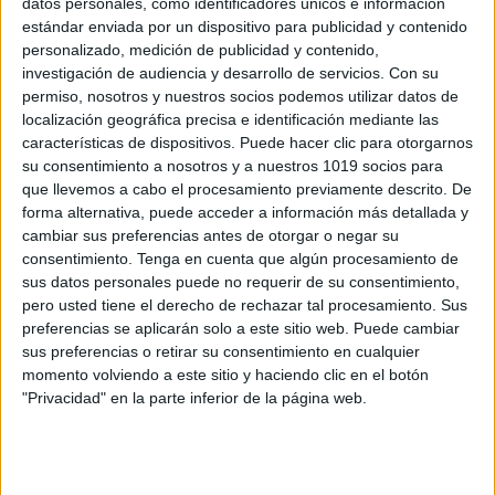
datos personales, como identificadores únicos e información
CUADERNO GUIA aprendemos los
estándar enviada por un dispositivo para publicidad y contenido
números
personalizado, medición de publicidad y contenido,
investigación de audiencia y desarrollo de servicios.
Con su
Publicado el 8 marzo, 2025
permiso, nosotros y nuestros socios podemos utilizar datos de
El aprendizaje de los números es uno de los primeros
localización geográfica precisa e identificación mediante las
pasos en la educación matemática de los niños. Para
características de dispositivos. Puede hacer clic para otorgarnos
facilitar este proceso, presentamos este Cuaderno-
su consentimiento a nosotros y a nuestros 1019 socios para
que llevemos a cabo el procesamiento previamente descrito. De
Guía «Aprendemos los Números», un material […]
forma alternativa, puede acceder a información más detallada y
cambiar sus preferencias antes de otorgar o negar su
SEGUIR LEYENDO
consentimiento.
Tenga en cuenta que algún procesamiento de
sus datos personales puede no requerir de su consentimiento,
pero usted tiene el derecho de rechazar tal procesamiento. Sus
preferencias se aplicarán solo a este sitio web. Puede cambiar
sus preferencias o retirar su consentimiento en cualquier
momento volviendo a este sitio y haciendo clic en el botón
Buscar
"Privacidad" en la parte inferior de la página web.
Buscar