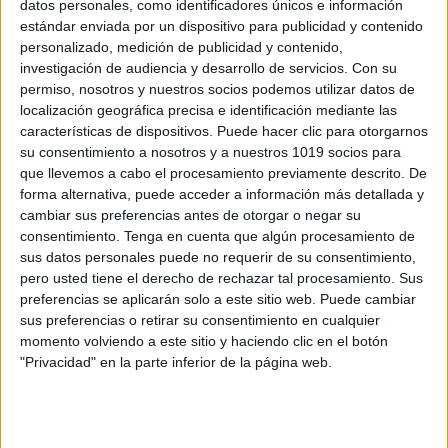
datos personales, como identificadores únicos e información
estándar enviada por un dispositivo para publicidad y contenido
Problemas para trabajar los euros 2
personalizado, medición de publicidad y contenido,
niveles
investigación de audiencia y desarrollo de servicios.
Con su
Publicado el 8 marzo, 2025
permiso, nosotros y nuestros socios podemos utilizar datos de
localización geográfica precisa e identificación mediante las
El manejo del dinero es una habilidad esencial para la
características de dispositivos. Puede hacer clic para otorgarnos
vida diaria, y qué mejor manera de aprenderlo que con
su consentimiento a nosotros y a nuestros 1019 socios para
problemas matemáticos adaptados a diferentes
que llevemos a cabo el procesamiento previamente descrito. De
niveles. Este material incluye ejercicios […]
forma alternativa, puede acceder a información más detallada y
cambiar sus preferencias antes de otorgar o negar su
SEGUIR LEYENDO
consentimiento.
Tenga en cuenta que algún procesamiento de
sus datos personales puede no requerir de su consentimiento,
pero usted tiene el derecho de rechazar tal procesamiento. Sus
preferencias se aplicarán solo a este sitio web. Puede cambiar
sus preferencias o retirar su consentimiento en cualquier
momento volviendo a este sitio y haciendo clic en el botón
Buscar
"Privacidad" en la parte inferior de la página web.
Buscar