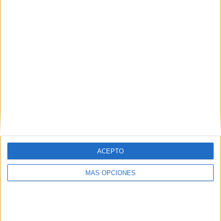
¿TE GUSTA NUESTRO MATERIAL?
Introduce tu email para unirte a otros
80.862 suscriptores.
Dirección
de
email
Suscribir
ACEPTO
MÁS OPCIONES
SIGUE NUESTROS TABLEROS EN
PINTEREST