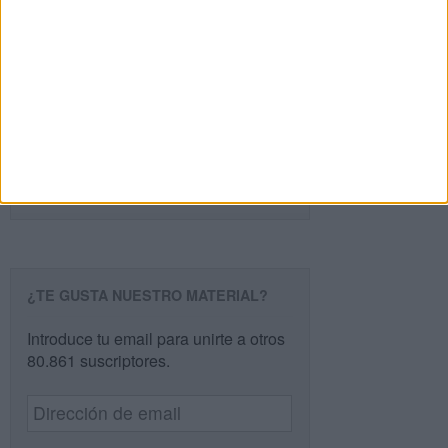
PÁGINA SIGUIENTE »
Buscar
Buscar
¿TE GUSTA NUESTRO MATERIAL?
Introduce tu email para unirte a otros
80.861 suscriptores.
Dirección
de