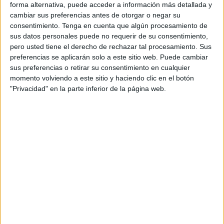
forma alternativa, puede acceder a información más detallada y
cambiar sus preferencias antes de otorgar o negar su
consentimiento.
Tenga en cuenta que algún procesamiento de
sus datos personales puede no requerir de su consentimiento,
pero usted tiene el derecho de rechazar tal procesamiento. Sus
Aprende y colorea El sistema Solar
preferencias se aplicarán solo a este sitio web. Puede cambiar
Publicado el 26 mayo, 2026
sus preferencias o retirar su consentimiento en cualquier
momento volviendo a este sitio y haciendo clic en el botón
Un recurso visual para descubrir los planetas de forma
"Privacidad" en la parte inferior de la página web.
divertida Hoy te presento un cuaderno educativo ideal
para trabajar el tema del Sistema Solar en el aula o en
casa. […]
SEGUIR LEYENDO