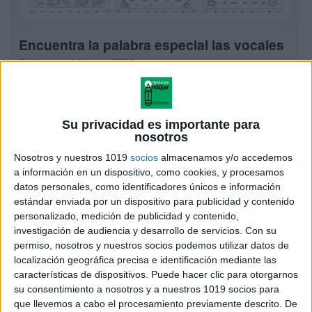
Encuentra la palabra especial las vocales
Publicado el 5 junio, 2026
Encuentra la palabra especial: Las vocales · Actividad
para Infantil y Primer Ciclo Trabajar las vocales de
forma manipulativa, visual y divertida es clave para
Su privacidad es importante para
afianzar la conciencia fonológica en […]
nosotros
Nosotros y nuestros 1019
socios
almacenamos y/o accedemos
SEGUIR LEYENDO
a información en un dispositivo, como cookies, y procesamos
datos personales, como identificadores únicos e información
estándar enviada por un dispositivo para publicidad y contenido
personalizado, medición de publicidad y contenido,
investigación de audiencia y desarrollo de servicios.
Con su
permiso, nosotros y nuestros socios podemos utilizar datos de
localización geográfica precisa e identificación mediante las
características de dispositivos. Puede hacer clic para otorgarnos
su consentimiento a nosotros y a nuestros 1019 socios para
que llevemos a cabo el procesamiento previamente descrito. De