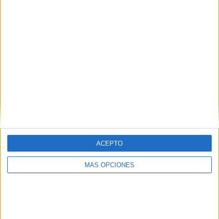
¿TE GUSTA NUESTRO MATERIAL?
Introduce tu email para unirte a otros
80.871 suscriptores.
Dirección
de
email
Suscribir
ACEPTO
MÁS OPCIONES
SIGUE NUESTROS TABLEROS EN
PINTEREST