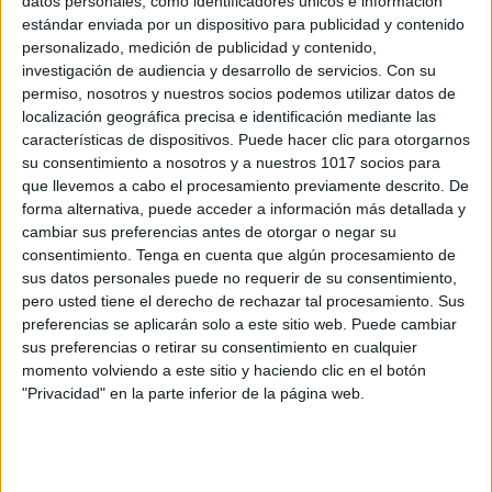
datos personales, como identificadores únicos e información
estándar enviada por un dispositivo para publicidad y contenido
personalizado, medición de publicidad y contenido,
Esquemas matemáticos grometría:
investigación de audiencia y desarrollo de servicios.
Con su
figuras planas poligonos
permiso, nosotros y nuestros socios podemos utilizar datos de
Publicado el 3 octubre, 2020
localización geográfica precisa e identificación mediante las
características de dispositivos. Puede hacer clic para otorgarnos
Esquemas polígonos AUTORÍA: Autor/es: Sandra
su consentimiento a nosotros y a nuestros 1017 socios para
López Torre https://www.instagram.com/PROFE_PT/
que llevemos a cabo el procesamiento previamente descrito. De
forma alternativa, puede acceder a información más detallada y
SEGUIR LEYENDO
cambiar sus preferencias antes de otorgar o negar su
consentimiento.
Tenga en cuenta que algún procesamiento de
sus datos personales puede no requerir de su consentimiento,
pero usted tiene el derecho de rechazar tal procesamiento. Sus
preferencias se aplicarán solo a este sitio web. Puede cambiar
sus preferencias o retirar su consentimiento en cualquier
Buscar
momento volviendo a este sitio y haciendo clic en el botón
"Privacidad" en la parte inferior de la página web.
Buscar