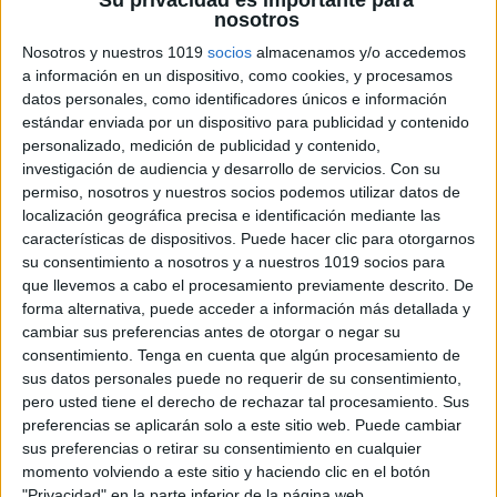
Su privacidad es importante para
nosotros
Nosotros y nuestros 1019
socios
almacenamos y/o accedemos
CARTELES FRASES DE PAZ
a información en un dispositivo, como cookies, y procesamos
ESCRIBIMOS Y COLOREAMOS 30 ENERO
datos personales, como identificadores únicos e información
2014
estándar enviada por un dispositivo para publicidad y contenido
Publicado el 19 enero, 2024
personalizado, medición de publicidad y contenido,
investigación de audiencia y desarrollo de servicios.
Con su
En nuestro blog educativo de Orientación Andújar,
permiso, nosotros y nuestros socios podemos utilizar datos de
queremos compartir unas fichas especiales en las que
localización geográfica precisa e identificación mediante las
tenemos unos cartelitos en blanco para que nuestros
características de dispositivos. Puede hacer clic para otorgarnos
estudiantes puedan escribir sus mensajes de paz. […]
su consentimiento a nosotros y a nuestros 1019 socios para
que llevemos a cabo el procesamiento previamente descrito. De
SEGUIR LEYENDO
forma alternativa, puede acceder a información más detallada y
cambiar sus preferencias antes de otorgar o negar su
consentimiento.
Tenga en cuenta que algún procesamiento de
sus datos personales puede no requerir de su consentimiento,
pero usted tiene el derecho de rechazar tal procesamiento. Sus
preferencias se aplicarán solo a este sitio web. Puede cambiar
sus preferencias o retirar su consentimiento en cualquier
momento volviendo a este sitio y haciendo clic en el botón
"Privacidad" en la parte inferior de la página web.