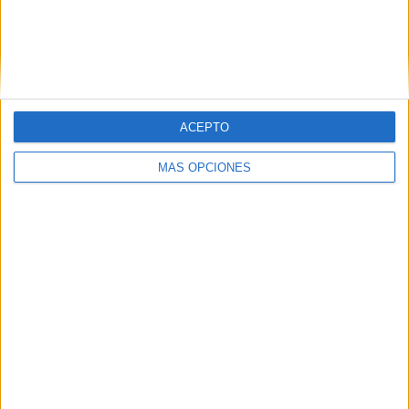
Buscar
Buscar
ACEPTO
¿TE GUSTA NUESTRO MATERIAL?
MÁS OPCIONES
Introduce tu email para unirte a otros
80.860 suscriptores.
Dirección
de
email
Suscribir