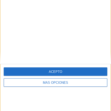
¿TE GUSTA NUESTRO MATERIAL?
Introduce tu email para unirte a otros
80.842 suscriptores.
Dirección
de
email
Suscribir
ACEPTO
MÁS OPCIONES
SIGUE NUESTROS TABLEROS EN
PINTEREST