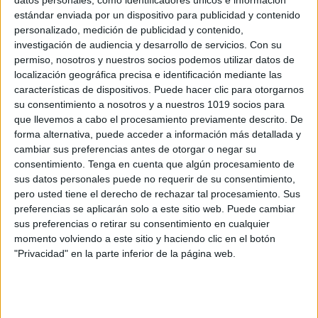
1 junio Día Mundial de los arrecifes
estándar enviada por un dispositivo para publicidad y contenido
personalizado, medición de publicidad y contenido,
Publicado el 1 junio, 2026
investigación de audiencia y desarrollo de servicios.
Con su
Tesoros vivos del océano que debemos cuidar El Día
permiso, nosotros y nuestros socios podemos utilizar datos de
Mundial de los Arrecifes se celebra cada 1 de junio
localización geográfica precisa e identificación mediante las
características de dispositivos. Puede hacer clic para otorgarnos
para recordarnos la importancia de estos ecosistemas
su consentimiento a nosotros y a nuestros 1019 socios para
únicos y frágiles. Los […]
que llevemos a cabo el procesamiento previamente descrito. De
forma alternativa, puede acceder a información más detallada y
SEGUIR LEYENDO
cambiar sus preferencias antes de otorgar o negar su
consentimiento.
Tenga en cuenta que algún procesamiento de
sus datos personales puede no requerir de su consentimiento,
pero usted tiene el derecho de rechazar tal procesamiento. Sus
preferencias se aplicarán solo a este sitio web. Puede cambiar
sus preferencias o retirar su consentimiento en cualquier
Buscar
momento volviendo a este sitio y haciendo clic en el botón
"Privacidad" en la parte inferior de la página web.
Buscar