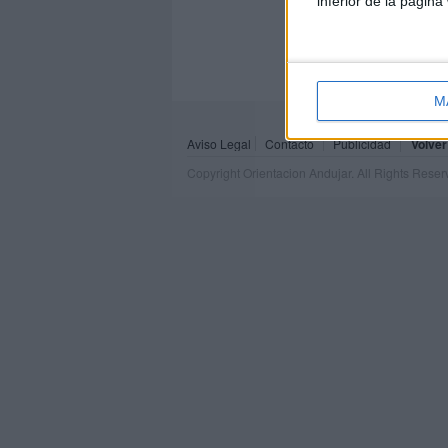
inferior de la página
M
Aviso Legal
Contacto
Publicidad
Volver
Copyright Orientacion Andujar. All Rights Rese