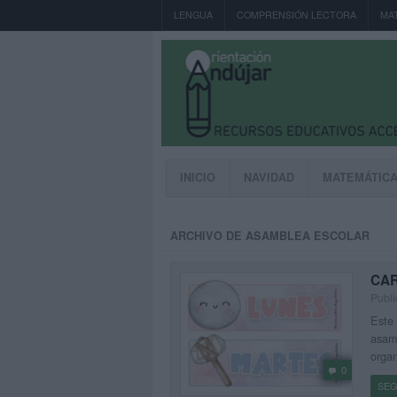
LENGUA
COMPRENSIÓN LECTORA
MA
INICIO
NAVIDAD
MATEMÁTIC
ARCHIVO DE ASAMBLEA ESCOLAR
CAR
Publi
Este 
asamb
organ
0
SEG