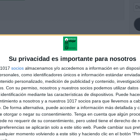
Dir
de
ema
SI
Su privacidad es importante para nosotros
s 1017
socios
almacenamos y/o accedemos a información en un disposit
sonales, como identificadores únicos e información estándar enviada 
ntenido personalizado, medición de publicidad y contenido, investigaci
FA
os.
Con su permiso, nosotros y nuestros socios podemos utilizar datos 
identificación mediante las características de dispositivos. Puede hacer
ntimiento a nosotros y a nuestros 1017 socios para que llevemos a ca
. De forma alternativa, puede acceder a información más detallada y 
e otorgar o negar su consentimiento.
Tenga en cuenta que algún proc
de no requerir de su consentimiento, pero usted tiene el derecho de r
referencias se aplicarán solo a este sitio web. Puede cambiar sus pref
alquier momento volviendo a este sitio y haciendo clic en el botón "Pri