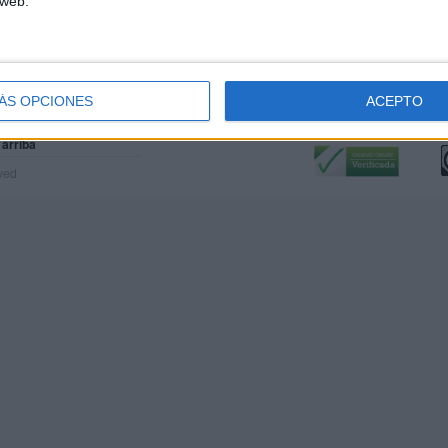
 web.
ÁS OPCIONES
ACEPTO
Calidad:
L
 arriba
rved