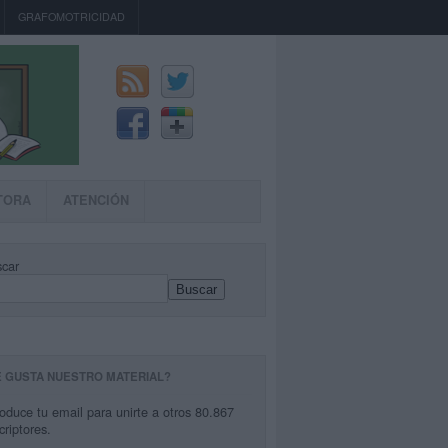
GRAFOMOTRICIDAD
TORA
ATENCIÓN
car
Buscar
E GUSTA NUESTRO MATERIAL?
roduce tu email para unirte a otros 80.867
criptores.