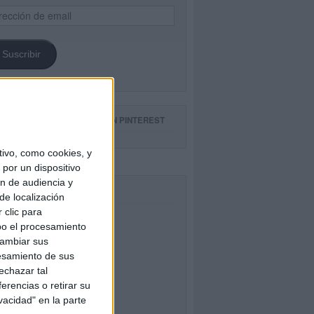
ección
il
Suscribir
GUE NUESTROS TABLEROS EN PINTEREST
ivo, como cookies, y
por un dispositivo
ón de audiencia y
CEBOOK
de localización
 clic para
bo el procesamiento
cambiar sus
esamiento de sus
echazar tal
erencias o retirar su
vacidad" en la parte