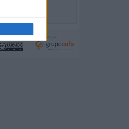
icencia:
Desarrollado por: