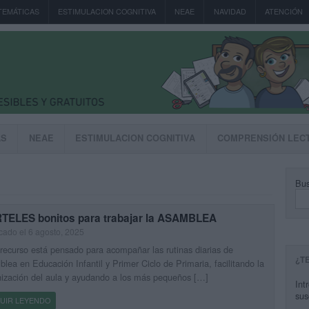
TEMÁTICAS
ESTIMULACION COGNITIVA
NEAE
NAVIDAD
ATENCIÓN
AS
NEAE
ESTIMULACION COGNITIVA
COMPRENSIÓN LEC
Bus
TELES bonitos para trabajar la ASAMBLEA
cado el 6 agosto, 2025
recurso está pensado para acompañar las rutinas diarias de
¿T
lea en Educación Infantil y Primer Ciclo de Primaria, facilitando la
ización del aula y ayudando a los más pequeños […]
Int
sus
UIR LEYENDO