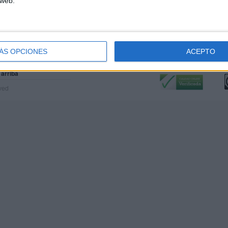
 web.
ÁS OPCIONES
ACEPTO
Calidad:
L
 arriba
rved