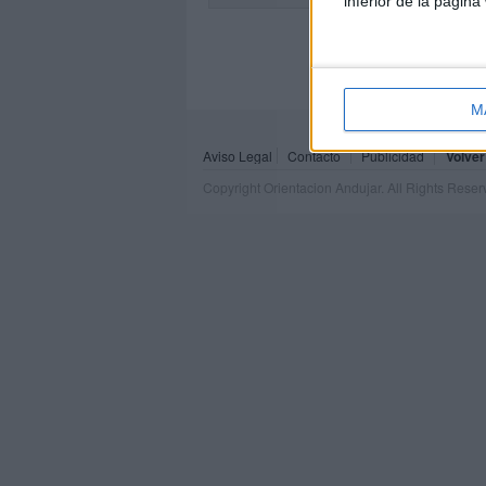
inferior de la página
M
Aviso Legal
Contacto
Publicidad
Volver
Copyright Orientacion Andujar. All Rights Rese