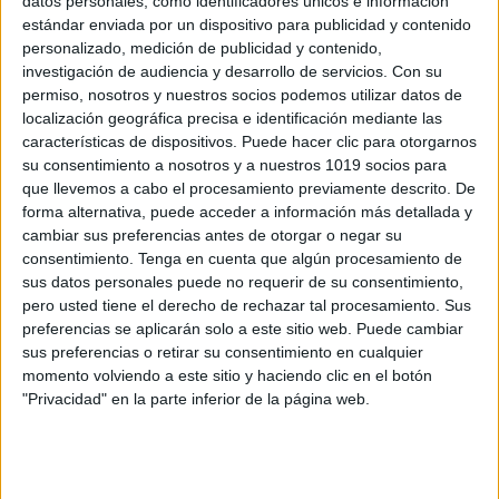
datos personales, como identificadores únicos e información
Super KIT infantil-preescolar más de 130
estándar enviada por un dispositivo para publicidad y contenido
páginas
personalizado, medición de publicidad y contenido,
Publicado el 19 abril, 2023
investigación de audiencia y desarrollo de servicios.
Con su
permiso, nosotros y nuestros socios podemos utilizar datos de
Super KIT infantil-preescolar más de 130 páginas. La
localización geográfica precisa e identificación mediante las
educación infantil es una etapa crucial en la vida de
características de dispositivos. Puede hacer clic para otorgarnos
los niños, ya que es en esta etapa donde se sientan
su consentimiento a nosotros y a nuestros 1019 socios para
las […]
que llevemos a cabo el procesamiento previamente descrito. De
forma alternativa, puede acceder a información más detallada y
SEGUIR LEYENDO
cambiar sus preferencias antes de otorgar o negar su
consentimiento.
Tenga en cuenta que algún procesamiento de
sus datos personales puede no requerir de su consentimiento,
pero usted tiene el derecho de rechazar tal procesamiento. Sus
preferencias se aplicarán solo a este sitio web. Puede cambiar
sus preferencias o retirar su consentimiento en cualquier
Buscar
momento volviendo a este sitio y haciendo clic en el botón
"Privacidad" en la parte inferior de la página web.
Buscar