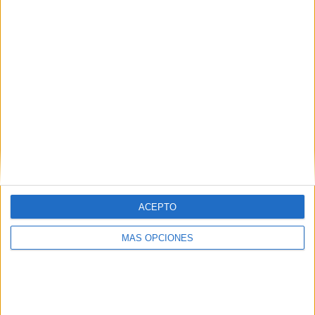
¿TE GUSTA NUESTRO MATERIAL?
Introduce tu email para unirte a otros
80.852 suscriptores.
Dirección
de
email
Suscribir
ACEPTO
MÁS OPCIONES
SIGUE NUESTROS TABLEROS EN
PINTEREST