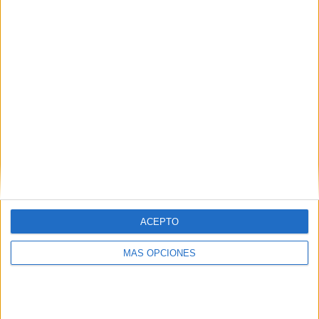
¿TE GUSTA NUESTRO MATERIAL?
Introduce tu email para unirte a otros
80.852 suscriptores.
Dirección
de
email
Suscribir
ACEPTO
MÁS OPCIONES
SIGUE NUESTROS TABLEROS EN
PINTEREST