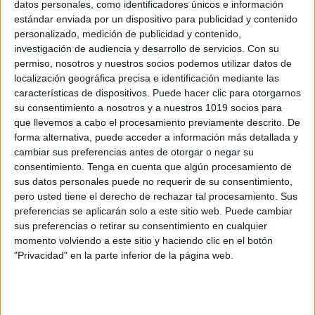
datos personales, como identificadores únicos e información
estándar enviada por un dispositivo para publicidad y contenido
Actividades creativas para fortalecer la
personalizado, medición de publicidad y contenido,
Autoestima
investigación de audiencia y desarrollo de servicios.
Con su
Publicado el 15 mayo, 2026
permiso, nosotros y nuestros socios podemos utilizar datos de
localización geográfica precisa e identificación mediante las
20 propuestas para que niños y niñas se conozcan, se
características de dispositivos. Puede hacer clic para otorgarnos
valoren y brillen La autoestima es una de las bases
su consentimiento a nosotros y a nuestros 1019 socios para
más importantes del desarrollo emocional. Cuando un
que llevemos a cabo el procesamiento previamente descrito. De
forma alternativa, puede acceder a información más detallada y
niño se siente […]
cambiar sus preferencias antes de otorgar o negar su
consentimiento.
Tenga en cuenta que algún procesamiento de
SEGUIR LEYENDO
sus datos personales puede no requerir de su consentimiento,
pero usted tiene el derecho de rechazar tal procesamiento. Sus
preferencias se aplicarán solo a este sitio web. Puede cambiar
sus preferencias o retirar su consentimiento en cualquier
momento volviendo a este sitio y haciendo clic en el botón
"Privacidad" en la parte inferior de la página web.
Buscar
Buscar