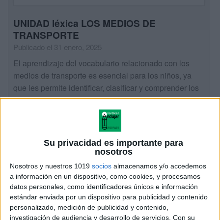
UNIDAD léxica LOS MEDIOS DE
TRANSPORTE
Publicado el 31 enero, 2025
El aprendizaje del vocabulario relacionado con los
medios de transporte es esencial para los niños, ya
que les permite identificar, clasificar y comprender los
diferentes tipos de vehículos que nos […]
SEGUIR LEYENDO
Su privacidad es importante para
nosotros
Nosotros y nuestros 1019
socios
almacenamos y/o accedemos
a información en un dispositivo, como cookies, y procesamos
datos personales, como identificadores únicos e información
estándar enviada por un dispositivo para publicidad y contenido
personalizado, medición de publicidad y contenido,
investigación de audiencia y desarrollo de servicios.
Con su