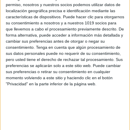
permiso, nosotros y nuestros socios podemos utilizar datos de
localización geográfica precisa e identificación mediante las
características de dispositivos. Puede hacer clic para otorgarnos
su consentimiento a nosotros y a nuestros 1019 socios para
que llevemos a cabo el procesamiento previamente descrito. De
forma alternativa, puede acceder a información más detallada y
cambiar sus preferencias antes de otorgar o negar su
consentimiento.
Tenga en cuenta que algún procesamiento de
sus datos personales puede no requerir de su consentimiento,
pero usted tiene el derecho de rechazar tal procesamiento. Sus
preferencias se aplicarán solo a este sitio web. Puede cambiar
sus preferencias o retirar su consentimiento en cualquier
momento volviendo a este sitio y haciendo clic en el botón
Construye tu CARABELA. Día de la
"Privacidad" en la parte inferior de la página web.
hispanidad 2024
Publicado el 7 octubre, 2024
En el marco del Día de la Hispanidad 2024, te traemos
una actividad educativa y divertida para conmemorar
esta fecha histórica: ¡Construye tu propia carabela!
Esta manualidad es perfecta para […]