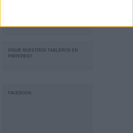
email
Suscribir
SIGUE NUESTROS TABLEROS EN
PINTEREST
FACEBOOK