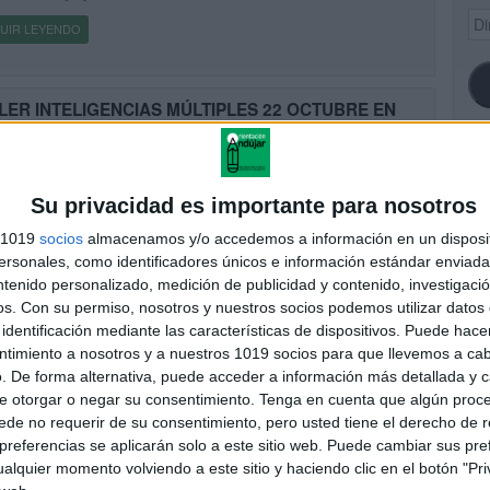
Dir
UIR LEYENDO
de
ema
LER INTELIGENCIAS MÚLTIPLES 22 OCTUBRE EN
BAO DE ORIENTACIÓN ANDÚJAR
cado el 10 septiembre, 2016
estro Taller podrás conocer la teoría de las Inteligencias Múltiples –
SI
 con otras metodologías innovadoras – y aprender cómo aplicarlas
Su privacidad es importante para nosotros
a manera totalmente práctica y de forma activa, en […]
s 1019
socios
almacenamos y/o accedemos a información en un disposit
sonales, como identificadores únicos e información estándar enviada 
UIR LEYENDO
ntenido personalizado, medición de publicidad y contenido, investigaci
FA
os.
Con su permiso, nosotros y nuestros socios podemos utilizar datos 
identificación mediante las características de dispositivos. Puede hacer
ntimiento a nosotros y a nuestros 1019 socios para que llevemos a ca
. De forma alternativa, puede acceder a información más detallada y 
e otorgar o negar su consentimiento.
Tenga en cuenta que algún proc
de no requerir de su consentimiento, pero usted tiene el derecho de r
referencias se aplicarán solo a este sitio web. Puede cambiar sus pref
alquier momento volviendo a este sitio y haciendo clic en el botón "Pri