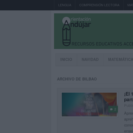
LENGUA
COMPRENSIÓN LECTORA
MA
INICIO
NAVIDAD
MATEMÁTIC
ARCHIVO DE BILBAO
¡El
part
Publi
2
Apren
apreh
conoc
ense