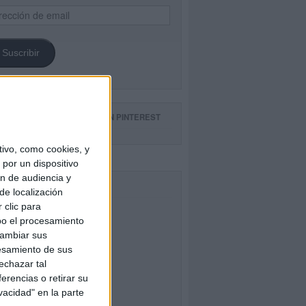
ección
il
Suscribir
GUE NUESTROS TABLEROS EN PINTEREST
ivo, como cookies, y
por un dispositivo
ón de audiencia y
CEBOOK
de localización
 clic para
bo el procesamiento
cambiar sus
esamiento de sus
echazar tal
erencias o retirar su
vacidad" en la parte