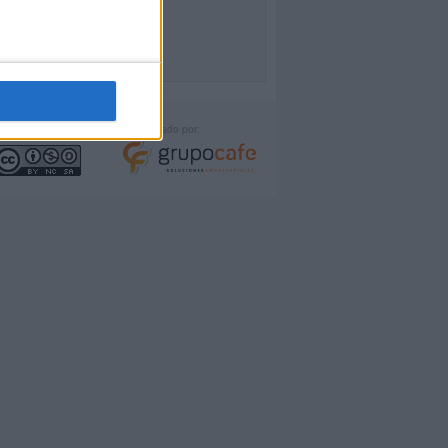
icencia:
Desarrollado por: