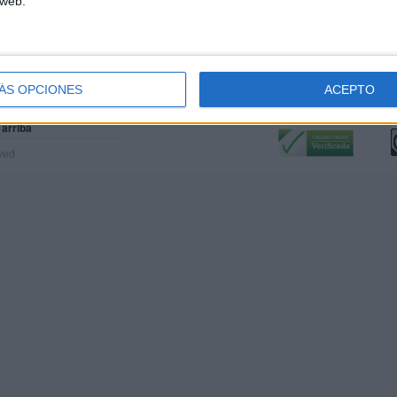
 web.
ÁS OPCIONES
ACEPTO
Calidad:
L
 arriba
rved