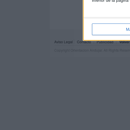
inferior de la página
M
Aviso Legal
Contacto
Publicidad
Volver
Copyright Orientacion Andujar. All Rights Rese