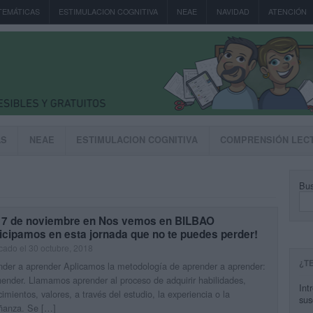
TEMÁTICAS
ESTIMULACION COGNITIVA
NEAE
NAVIDAD
ATENCIÓN
AS
NEAE
ESTIMULACION COGNITIVA
COMPRENSIÓN LEC
Bus
 17 de noviembre en Nos vemos en BILBAO
icipamos en esta jornada que no te puedes perder!
cado el 30 octubre, 2018
¿T
der a aprender Aplicamos la metodología de aprender a aprender:
ender. Llamamos aprender al proceso de adquirir habilidades,
Int
imientos, valores, a través del estudio, la experiencia o la
sus
ñanza. Se […]