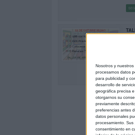
SEG
TAL
BIL
Publi
En nu
2
junto
de un
Nosotros y nuestro
procesamos datos per
SEG
para publicidad y co
desarrollo de servici
geográfica precisa e 
otorgarnos su conse
previamente descrito
preferencias antes d
datos personales pue
procesamiento. Sus p
consentimiento en cu