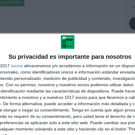
UIR LEYENDO
Dir
de
ema
SI
Su privacidad es importante para nosotros
s 1017
socios
almacenamos y/o accedemos a información en un disposit
sonales, como identificadores únicos e información estándar enviada 
ntenido personalizado, medición de publicidad y contenido, investigaci
FA
os.
Con su permiso, nosotros y nuestros socios podemos utilizar datos 
identificación mediante las características de dispositivos. Puede hacer
ntimiento a nosotros y a nuestros 1017 socios para que llevemos a ca
. De forma alternativa, puede acceder a información más detallada y 
e otorgar o negar su consentimiento.
Tenga en cuenta que algún proc
de no requerir de su consentimiento, pero usted tiene el derecho de r
referencias se aplicarán solo a este sitio web. Puede cambiar sus pref
alquier momento volviendo a este sitio y haciendo clic en el botón "Pri