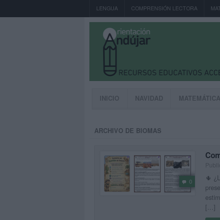
LENGUA
COMPRENSIÓN LECTORA
MA
INICIO
NAVIDAD
MATEMÁTIC
ARCHIVO DE BIOMAS
Com
Publi
🌵 ¿L
0
prese
estim
[…]