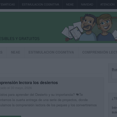
TEMÁTICAS
ESTIMULACION COGNITIVA
NEAE
NAVIDAD
ATENCIÓN
AS
NEAE
ESTIMULACION COGNITIVA
COMPRENSIÓN LEC
Bus
prensión lectora los desiertos
cado el 30 mayo, 2026
istos para aprender del Desierto y su importancia? 🐫Te
¿T
ntamos la cuarta entrega de una serie de proyectos, donde
ulamos la comprensión lectora de los peques y los convertiremos
Int
sus