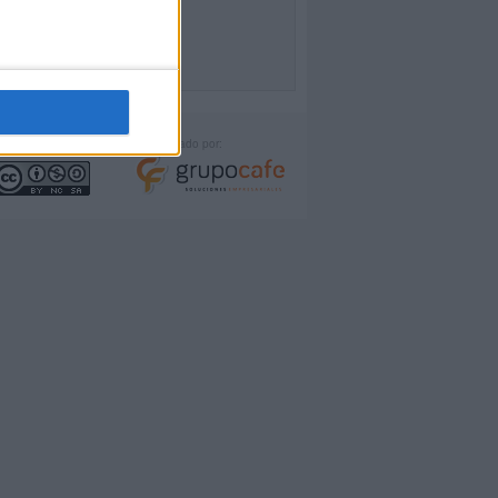
icencia:
Desarrollado por: