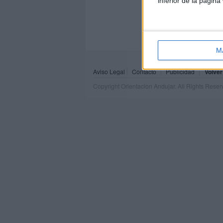
inferior de la página
M
Aviso Legal
Contacto
Publicidad
Volver
Copyright Orientacion Andujar. All Rights Rese