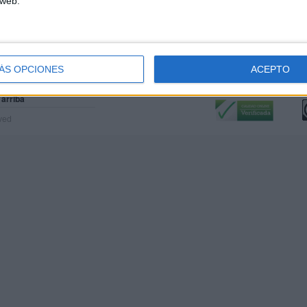
 web.
ÁS OPCIONES
ACEPTO
Calidad:
L
 arriba
rved