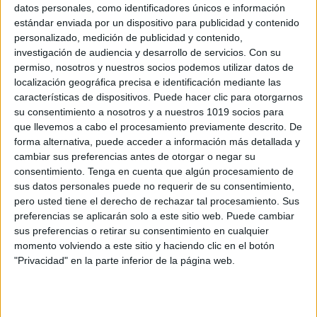
datos personales, como identificadores únicos e información
estándar enviada por un dispositivo para publicidad y contenido
CALENDARIO A TODO COLOR PARA
personalizado, medición de publicidad y contenido,
DECORAR TU CLASE CURSO 2023-2024
investigación de audiencia y desarrollo de servicios.
Con su
permiso, nosotros y nuestros socios podemos utilizar datos de
Publicado el 16 agosto, 2023
localización geográfica precisa e identificación mediante las
CALENDARIO A TODO COLOR PARA DECORAR TU
características de dispositivos. Puede hacer clic para otorgarnos
CLASE CURSO 2023-2024 ¡Bienvenidos a nuestro
su consentimiento a nosotros y a nuestros 1019 socios para
que llevemos a cabo el procesamiento previamente descrito. De
blog educativo! En este artículo, queremos compartir
forma alternativa, puede acceder a información más detallada y
una idea divertida y práctica para decorar tu clase en
cambiar sus preferencias antes de otorgar o negar su
[…]
consentimiento.
Tenga en cuenta que algún procesamiento de
sus datos personales puede no requerir de su consentimiento,
SEGUIR LEYENDO
pero usted tiene el derecho de rechazar tal procesamiento. Sus
preferencias se aplicarán solo a este sitio web. Puede cambiar
sus preferencias o retirar su consentimiento en cualquier
momento volviendo a este sitio y haciendo clic en el botón
"Privacidad" en la parte inferior de la página web.
Buscar