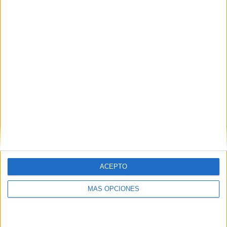
Buscar
¿TE GUSTA NUESTRO MATERIAL?
Introduce tu email para unirte a otros
80.861 suscriptores.
Dirección
de
email
Suscribir
ACEPTO
MÁS OPCIONES
SIGUE NUESTROS TABLEROS EN
PINTEREST