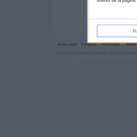
inferior de la página
M
Aviso Legal
Contacto
Publicidad
Volver
Copyright Orientacion Andujar. All Rights Rese