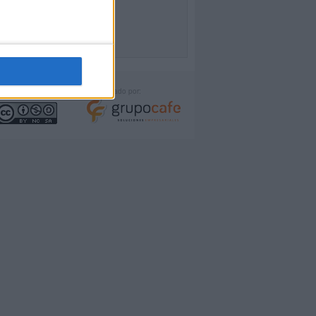
icencia:
Desarrollado por: