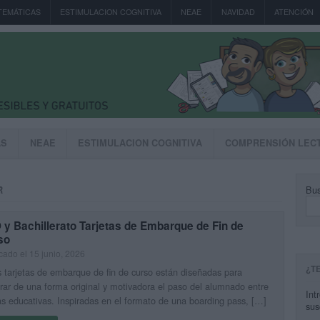
TEMÁTICAS
ESTIMULACION COGNITIVA
NEAE
NAVIDAD
ATENCIÓN
AS
NEAE
ESTIMULACION COGNITIVA
COMPRENSIÓN LEC
Bus
R
y Bachillerato Tarjetas de Embarque de Fin de
so
cado el 15 junio, 2026
¿T
 tarjetas de embarque de fin de curso están diseñadas para
rar de una forma original y motivadora el paso del alumnado entre
Int
s educativas. Inspiradas en el formato de una boarding pass, […]
sus