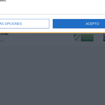
 web.
ÁS OPCIONES
ACEPTO
Calidad:
L
 arriba
rved