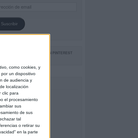
ección
il
Suscribir
GUE NUESTROS TABLEROS EN PINTEREST
ivo, como cookies, y
por un dispositivo
ón de audiencia y
CEBOOK
de localización
 clic para
bo el procesamiento
cambiar sus
esamiento de sus
echazar tal
erencias o retirar su
vacidad" en la parte