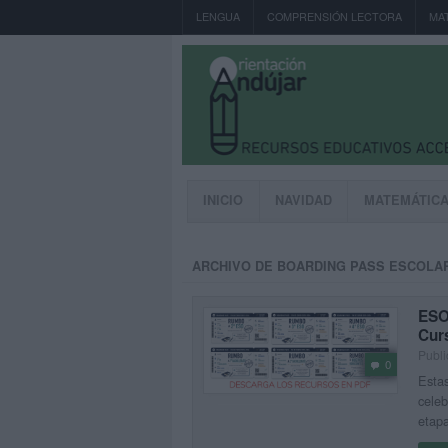
LENGUA
COMPRENSIÓN LECTORA
MA
INICIO
NAVIDAD
MATEMÁTIC
ARCHIVO DE BOARDING PASS ESCOLA
ESO 
Cur
Publi
0
Estas
celeb
etapa