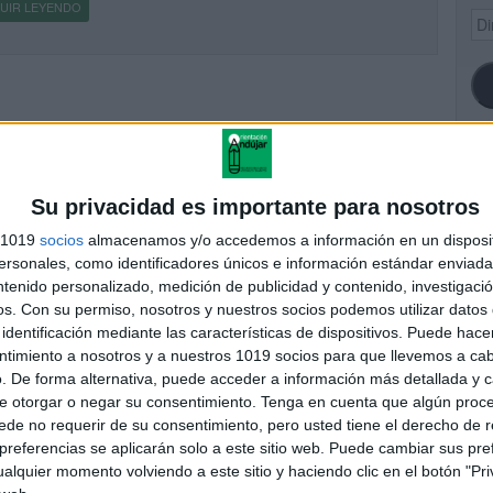
UIR LEYENDO
Dir
de
ema
SI
Su privacidad es importante para nosotros
s 1019
socios
almacenamos y/o accedemos a información en un disposit
sonales, como identificadores únicos e información estándar enviada 
ntenido personalizado, medición de publicidad y contenido, investigaci
FA
os.
Con su permiso, nosotros y nuestros socios podemos utilizar datos 
identificación mediante las características de dispositivos. Puede hacer
ntimiento a nosotros y a nuestros 1019 socios para que llevemos a ca
. De forma alternativa, puede acceder a información más detallada y 
e otorgar o negar su consentimiento.
Tenga en cuenta que algún proc
de no requerir de su consentimiento, pero usted tiene el derecho de r
referencias se aplicarán solo a este sitio web. Puede cambiar sus pref
alquier momento volviendo a este sitio y haciendo clic en el botón "Pri