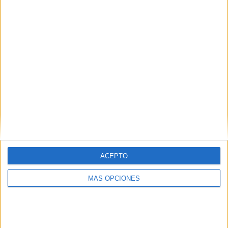
¿TE GUSTA NUESTRO MATERIAL?
Introduce tu email para unirte a otros
80.869 suscriptores.
Dirección
de
email
Suscribir
ACEPTO
MÁS OPCIONES
SIGUE NUESTROS TABLEROS EN
PINTEREST