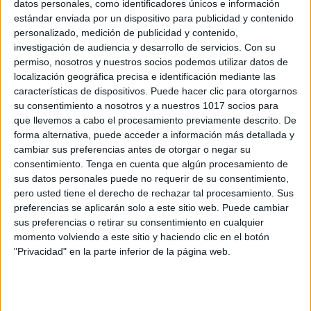
datos personales, como identificadores únicos e información
estándar enviada por un dispositivo para publicidad y contenido
Aprende y colorea la Prehistoria y sus
personalizado, medición de publicidad y contenido,
etapas
investigación de audiencia y desarrollo de servicios.
Con su
Publicado el 26 mayo, 2026
permiso, nosotros y nuestros socios podemos utilizar datos de
localización geográfica precisa e identificación mediante las
Un viaje visual por los primeros pasos de la
características de dispositivos. Puede hacer clic para otorgarnos
humanidad Hoy te presento un recurso educativo ideal
su consentimiento a nosotros y a nuestros 1017 socios para
para introducir la Prehistoria de forma divertida y
que llevemos a cabo el procesamiento previamente descrito. De
comprensible: el pack Aprende y […]
forma alternativa, puede acceder a información más detallada y
cambiar sus preferencias antes de otorgar o negar su
SEGUIR LEYENDO
consentimiento.
Tenga en cuenta que algún procesamiento de
sus datos personales puede no requerir de su consentimiento,
pero usted tiene el derecho de rechazar tal procesamiento. Sus
preferencias se aplicarán solo a este sitio web. Puede cambiar
sus preferencias o retirar su consentimiento en cualquier
momento volviendo a este sitio y haciendo clic en el botón
Buscar
"Privacidad" en la parte inferior de la página web.
Buscar