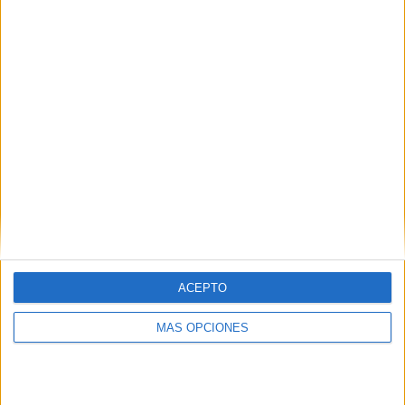
¿TE GUSTA NUESTRO MATERIAL?
Introduce tu email para unirte a otros
80.860 suscriptores.
Dirección
de
email
Suscribir
ACEPTO
MÁS OPCIONES
SIGUE NUESTROS TABLEROS EN
PINTEREST