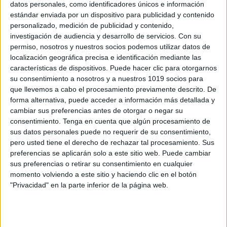
datos personales, como identificadores únicos e información
estándar enviada por un dispositivo para publicidad y contenido
personalizado, medición de publicidad y contenido,
Calendario julio 2025 DE ACTIVIDADES
investigación de audiencia y desarrollo de servicios.
Con su
DIVERTIDAS EN FAMILIA
permiso, nosotros y nuestros socios podemos utilizar datos de
Publicado el 25 junio, 2025
localización geográfica precisa e identificación mediante las
características de dispositivos. Puede hacer clic para otorgarnos
Hoy os traemos un material ideal para disfrutar en
su consentimiento a nosotros y a nuestros 1019 socios para
verano: un calendario de actividades divertidas para
que llevemos a cabo el procesamiento previamente descrito. De
compartir en familia durante todo el mes de julio 2025.
forma alternativa, puede acceder a información más detallada y
Este recurso busca promover […]
cambiar sus preferencias antes de otorgar o negar su
consentimiento.
Tenga en cuenta que algún procesamiento de
SEGUIR LEYENDO
sus datos personales puede no requerir de su consentimiento,
pero usted tiene el derecho de rechazar tal procesamiento. Sus
preferencias se aplicarán solo a este sitio web. Puede cambiar
sus preferencias o retirar su consentimiento en cualquier
momento volviendo a este sitio y haciendo clic en el botón
"Privacidad" en la parte inferior de la página web.
Buscar
Buscar