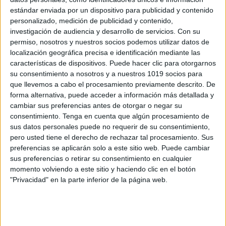
Bonita Agenda para Curso 2025/2026
estándar enviada por un dispositivo para publicidad y contenido
personalizado, medición de publicidad y contenido,
Publicado el 8 septiembre, 2025
investigación de audiencia y desarrollo de servicios.
Con su
Comenzamos el curso con un recurso imprescindible:
permiso, nosotros y nuestros socios podemos utilizar datos de
la Agenda 2025-2026, pensada para organizar cada
localización geográfica precisa e identificación mediante las
características de dispositivos. Puede hacer clic para otorgarnos
día de forma práctica y motivadora. Incluye calendarios
su consentimiento a nosotros y a nuestros 1019 socios para
de 2025 y 2026, apartados para datos personales, […]
que llevemos a cabo el procesamiento previamente descrito. De
forma alternativa, puede acceder a información más detallada y
SEGUIR LEYENDO
cambiar sus preferencias antes de otorgar o negar su
consentimiento.
Tenga en cuenta que algún procesamiento de
sus datos personales puede no requerir de su consentimiento,
pero usted tiene el derecho de rechazar tal procesamiento. Sus
preferencias se aplicarán solo a este sitio web. Puede cambiar
sus preferencias o retirar su consentimiento en cualquier
Buscar
momento volviendo a este sitio y haciendo clic en el botón
"Privacidad" en la parte inferior de la página web.
Buscar