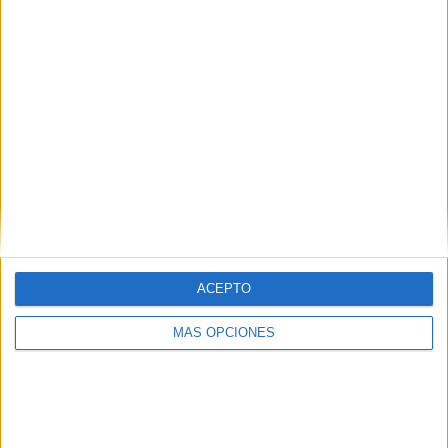
¿TE GUSTA NUESTRO MATERIAL?
Introduce tu email para unirte a otros
80.859 suscriptores.
Dirección
de
email
Suscribir
ACEPTO
MÁS OPCIONES
SIGUE NUESTROS TABLEROS EN
PINTEREST