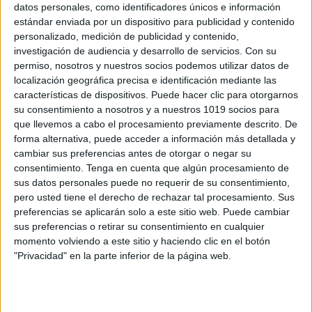
datos personales, como identificadores únicos e información
estándar enviada por un dispositivo para publicidad y contenido
personalizado, medición de publicidad y contenido,
LILO Y STICH CALENDARIO-MOVIL-2025-
investigación de audiencia y desarrollo de servicios.
Con su
2026
permiso, nosotros y nuestros socios podemos utilizar datos de
Publicado el 28 junio, 2025
localización geográfica precisa e identificación mediante las
características de dispositivos. Puede hacer clic para otorgarnos
¿Quieres organizar el aula de forma divertida y visual
su consentimiento a nosotros y a nuestros 1019 socios para
durante todo el curso escolar? Este material es un
que llevemos a cabo el procesamiento previamente descrito. De
completo calendario móvil ilustrado con los personajes
forma alternativa, puede acceder a información más detallada y
de Lilo y Stitch, ideal […]
cambiar sus preferencias antes de otorgar o negar su
consentimiento.
Tenga en cuenta que algún procesamiento de
sus datos personales puede no requerir de su consentimiento,
SEGUIR LEYENDO
pero usted tiene el derecho de rechazar tal procesamiento. Sus
preferencias se aplicarán solo a este sitio web. Puede cambiar
sus preferencias o retirar su consentimiento en cualquier
momento volviendo a este sitio y haciendo clic en el botón
"Privacidad" en la parte inferior de la página web.
Buscar