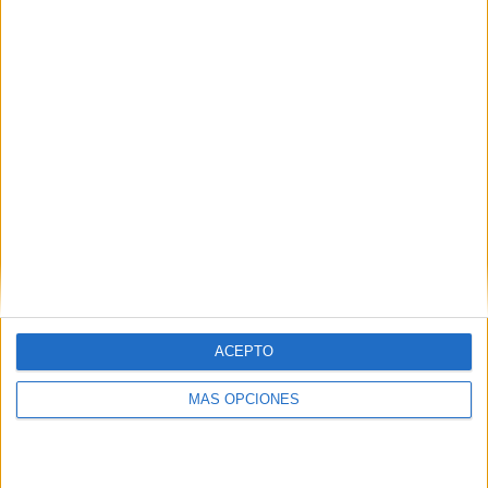
Buscar
¿TE GUSTA NUESTRO MATERIAL?
Introduce tu email para unirte a otros
80.860 suscriptores.
Dirección
de
email
Suscribir
ACEPTO
MÁS OPCIONES
SIGUE NUESTROS TABLEROS EN
PINTEREST