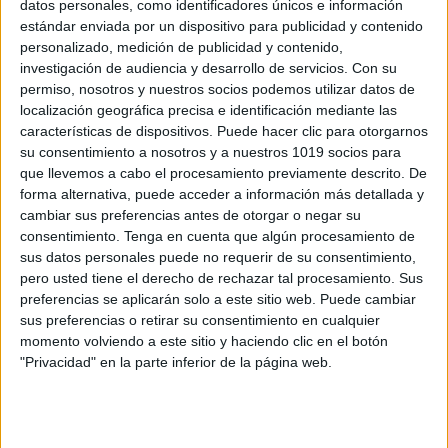
datos personales, como identificadores únicos e información
estándar enviada por un dispositivo para publicidad y contenido
Calendarios junio 2026 para hacer
personalizado, medición de publicidad y contenido,
anotaciones varios modelos
investigación de audiencia y desarrollo de servicios.
Con su
Publicado el 1 junio, 2026
permiso, nosotros y nuestros socios podemos utilizar datos de
localización geográfica precisa e identificación mediante las
Planifica, organiza y disfruta cada día del mes Junio
características de dispositivos. Puede hacer clic para otorgarnos
llega con energía, color y muchas ganas de cerrar el
su consentimiento a nosotros y a nuestros 1019 socios para
curso con buena organización. Este recopilatorio
que llevemos a cabo el procesamiento previamente descrito. De
incluye varios modelos de calendario […]
forma alternativa, puede acceder a información más detallada y
cambiar sus preferencias antes de otorgar o negar su
SEGUIR LEYENDO
consentimiento.
Tenga en cuenta que algún procesamiento de
sus datos personales puede no requerir de su consentimiento,
pero usted tiene el derecho de rechazar tal procesamiento. Sus
preferencias se aplicarán solo a este sitio web. Puede cambiar
sus preferencias o retirar su consentimiento en cualquier
momento volviendo a este sitio y haciendo clic en el botón
Buscar
"Privacidad" en la parte inferior de la página web.
Buscar