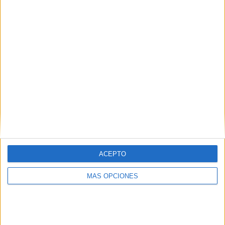
¿TE GUSTA NUESTRO MATERIAL?
Introduce tu email para unirte a otros
80.861 suscriptores.
Dirección
de
email
Suscribir
ACEPTO
MÁS OPCIONES
SIGUE NUESTROS TABLEROS EN
PINTEREST