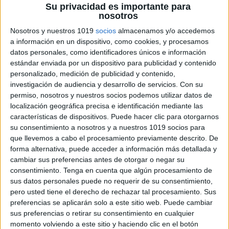
Su privacidad es importante para
nosotros
Nosotros y nuestros 1019
socios
almacenamos y/o accedemos
a información en un dispositivo, como cookies, y procesamos
Todos los Modelos Examen PAU
datos personales, como identificadores únicos e información
selectividad 2025
estándar enviada por un dispositivo para publicidad y contenido
Publicado el 2 junio, 2025
personalizado, medición de publicidad y contenido,
investigación de audiencia y desarrollo de servicios.
Con su
¡Prepárate para la PAU 2025: Analizando los Modelos
permiso, nosotros y nuestros socios podemos utilizar datos de
de Examen! ¡Hola a todos los estudiantes de 2º de
localización geográfica precisa e identificación mediante las
Bachillerato que estáis en la recta final! Sé que estas
características de dispositivos. Puede hacer clic para otorgarnos
su consentimiento a nosotros y a nuestros 1019 socios para
semanas previas […]
que llevemos a cabo el procesamiento previamente descrito. De
forma alternativa, puede acceder a información más detallada y
SEGUIR LEYENDO
cambiar sus preferencias antes de otorgar o negar su
consentimiento.
Tenga en cuenta que algún procesamiento de
sus datos personales puede no requerir de su consentimiento,
pero usted tiene el derecho de rechazar tal procesamiento. Sus
preferencias se aplicarán solo a este sitio web. Puede cambiar
sus preferencias o retirar su consentimiento en cualquier
momento volviendo a este sitio y haciendo clic en el botón