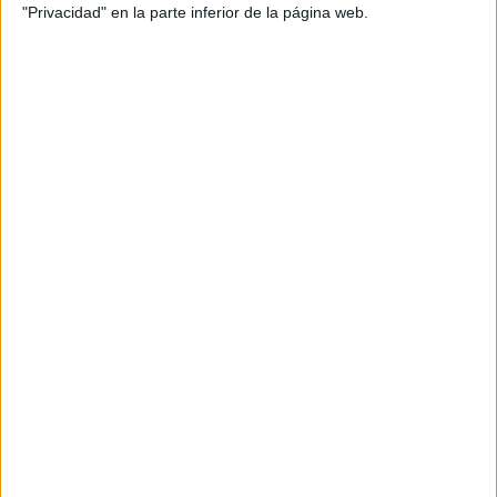
"Privacidad" en la parte inferior de la página web.
Te ayudamos con la PAU Modelos
Examen ANDALUCÍA PAU 2025
Publicado el 15 octubre, 2024
Hoy compartimos una serie de Pruebas de Acceso a la
Universidad (PAU) para el curso 2025. Este recurso es
ideal para que los estudiantes de Bachillerato puedan
practicar y familiarizarse con los exámenes que les
permitirán […]
SEGUIR LEYENDO