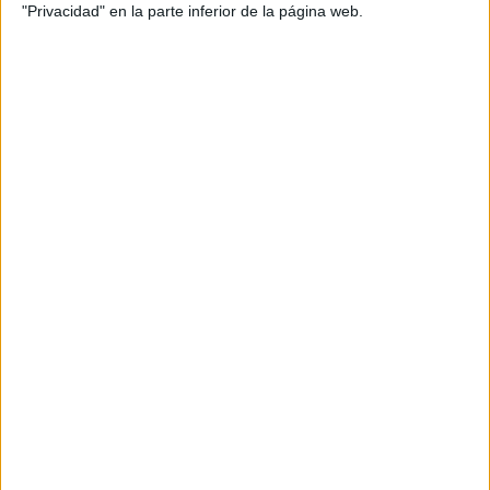
"Privacidad" en la parte inferior de la página web.
Ciencias Sociales Primaria Súper pack de
láminas educativas
Publicado el 21 mayo, 2026
En Orientacionandujar seguimos apostando por
recursos visuales, motivadores y fáciles de entender,
ideales para que el alumnado comprenda los
contenidos de Ciencias Sociales de forma clara,
atractiva y significativa. Por eso, […]
SEGUIR LEYENDO