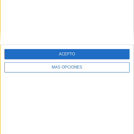
Buscar
Buscar
ACEPTO
MÁS OPCIONES
¿TE GUSTA NUESTRO MATERIAL?
Introduce tu email para unirte a otros
80.869 suscriptores.
Dirección
de
email