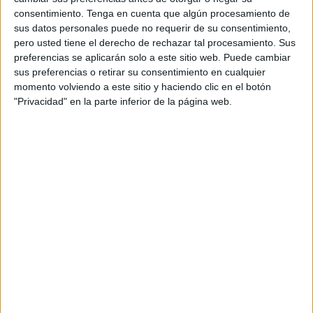
consentimiento.
Tenga en cuenta que algún procesamiento de
sus datos personales puede no requerir de su consentimiento,
pero usted tiene el derecho de rechazar tal procesamiento. Sus
preferencias se aplicarán solo a este sitio web. Puede cambiar
Estimulacion cognitiva colores de las
sus preferencias o retirar su consentimiento en cualquier
mascaras del carnaval
momento volviendo a este sitio y haciendo clic en el botón
"Privacidad" en la parte inferior de la página web.
Publicado el 27 febrero, 2025
El Carnaval es una época llena de color, creatividad y
diversión, por lo que es una excelente oportunidad
para trabajar la estimulación cognitiva con los más
pequeños. En esta actividad, […]
SEGUIR LEYENDO