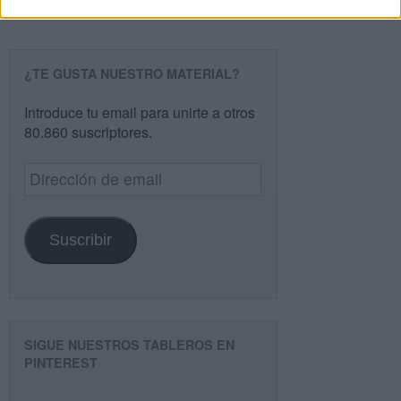
¿TE GUSTA NUESTRO MATERIAL?
Introduce tu email para unirte a otros
80.860 suscriptores.
Dirección
de
email
Suscribir
SIGUE NUESTROS TABLEROS EN
PINTEREST