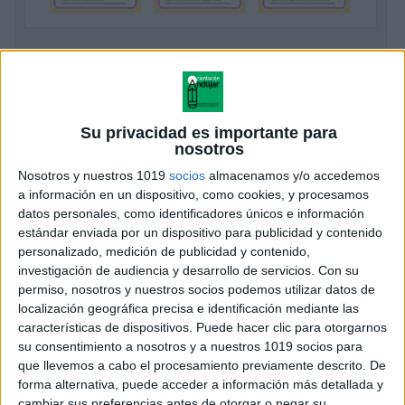
Lecturas comprensivas: Las aventuras de
Luca y Vera en Carnaval
Publicado el 27 febrero, 2025
En Orientación Andújar, sabemos lo importante que es
Su privacidad es importante para
nosotros
fomentar la comprensión lectora en los niños de una
Nosotros y nuestros 1019
socios
almacenamos y/o accedemos
manera divertida y atractiva. Por eso, hoy queremos
a información en un dispositivo, como cookies, y procesamos
compartir unas lecturas muy especiales, […]
datos personales, como identificadores únicos e información
estándar enviada por un dispositivo para publicidad y contenido
SEGUIR LEYENDO
personalizado, medición de publicidad y contenido,
investigación de audiencia y desarrollo de servicios.
Con su
permiso, nosotros y nuestros socios podemos utilizar datos de
localización geográfica precisa e identificación mediante las
características de dispositivos. Puede hacer clic para otorgarnos
su consentimiento a nosotros y a nuestros 1019 socios para
que llevemos a cabo el procesamiento previamente descrito. De
forma alternativa, puede acceder a información más detallada y
cambiar sus preferencias antes de otorgar o negar su