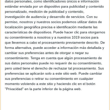
datos personales, como identificadores únicos e información
estándar enviada por un dispositivo para publicidad y contenido
BONITO CUADERNO FORMAS
personalizado, medición de publicidad y contenido,
GEOMETRICAS Y ATENCIÓN
investigación de audiencia y desarrollo de servicios.
Con su
Publicado el 7 octubre, 2020
permiso, nosotros y nuestros socios podemos utilizar datos de
localización geográfica precisa e identificación mediante las
Las formas geométricas más conocidas son el
características de dispositivos. Puede hacer clic para otorgarnos
cuadrado, el triángulo, el círculo y el rectángulo, y son
su consentimiento a nosotros y a nuestros 1019 socios para
las primeras que aprenden los estudiantes de Infantil.
que llevemos a cabo el procesamiento previamente descrito. De
Esta actividad tiene como objetivo […]
forma alternativa, puede acceder a información más detallada y
cambiar sus preferencias antes de otorgar o negar su
SEGUIR LEYENDO
consentimiento.
Tenga en cuenta que algún procesamiento de
sus datos personales puede no requerir de su consentimiento,
pero usted tiene el derecho de rechazar tal procesamiento. Sus
preferencias se aplicarán solo a este sitio web. Puede cambiar
sus preferencias o retirar su consentimiento en cualquier
momento volviendo a este sitio y haciendo clic en el botón
Buscar
"Privacidad" en la parte inferior de la página web.
Buscar