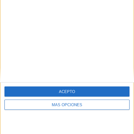
¿TE GUSTA NUESTRO MATERIAL?
Introduce tu email para unirte a otros
80.828 suscriptores.
Dirección
de
email
Suscribir
ACEPTO
MÁS OPCIONES
SIGUE NUESTROS TABLEROS EN
PINTEREST