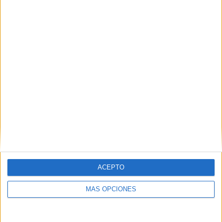
Buscar
¿TE GUSTA NUESTRO MATERIAL?
Introduce tu email para unirte a otros
80.852 suscriptores.
Dirección
de
email
Suscribir
ACEPTO
MÁS OPCIONES
SIGUE NUESTROS TABLEROS EN