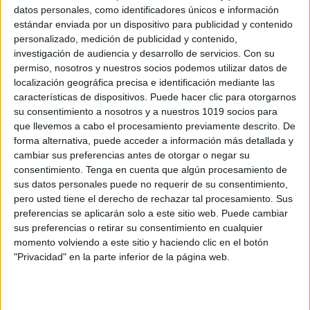
datos personales, como identificadores únicos e información
estándar enviada por un dispositivo para publicidad y contenido
personalizado, medición de publicidad y contenido,
investigación de audiencia y desarrollo de servicios.
Con su
Trucazos para aprender las tablas en un
permiso, nosotros y nuestros socios podemos utilizar datos de
periquete
localización geográfica precisa e identificación mediante las
características de dispositivos. Puede hacer clic para otorgarnos
Publicado el 2 junio, 2026
su consentimiento a nosotros y a nuestros 1019 socios para
Aprender las tablas de multiplicar puede parecer un
que llevemos a cabo el procesamiento previamente descrito. De
reto… ¡pero con estos trucazos se convierte en un
forma alternativa, puede acceder a información más detallada y
cambiar sus preferencias antes de otorgar o negar su
juego! Este recopilatorio reúne estrategias visuales,
consentimiento.
Tenga en cuenta que algún procesamiento de
juegos y recursos manipulativos para que los […]
sus datos personales puede no requerir de su consentimiento,
pero usted tiene el derecho de rechazar tal procesamiento. Sus
SEGUIR LEYENDO
preferencias se aplicarán solo a este sitio web. Puede cambiar
sus preferencias o retirar su consentimiento en cualquier
momento volviendo a este sitio y haciendo clic en el botón
"Privacidad" en la parte inferior de la página web.
Buscar