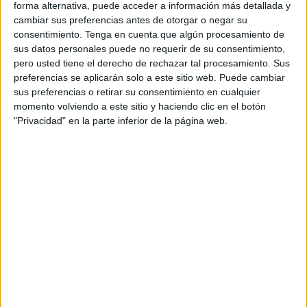
forma alternativa, puede acceder a información más detallada y
cambiar sus preferencias antes de otorgar o negar su
consentimiento.
Tenga en cuenta que algún procesamiento de
sus datos personales puede no requerir de su consentimiento,
pero usted tiene el derecho de rechazar tal procesamiento. Sus
preferencias se aplicarán solo a este sitio web. Puede cambiar
sus preferencias o retirar su consentimiento en cualquier
momento volviendo a este sitio y haciendo clic en el botón
Carteles ilustrativos con normas básicas
"Privacidad" en la parte inferior de la página web.
ante una ola de calor
Publicado el 7 julio, 2026
Las olas de calor son cada vez más frecuentes,
intensas y prolongadas, convirtiéndose en uno de los
principales riesgos para la salud durante los meses de
verano. Las altas temperaturas […]
SEGUIR LEYENDO