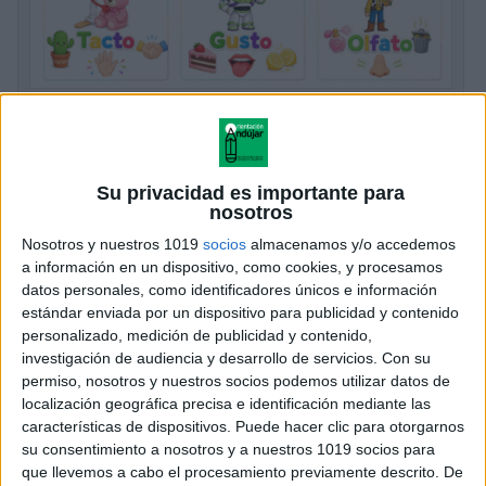
Preciosos cartelitos de los sentidos para
Infantil de Toy Story
Publicado hace 3 semanas
Su privacidad es importante para
nosotros
¡El nuevo curso está a la vuelta de la esquina!
Sabemos que esta época es un torbellino de
Nosotros y nuestros 1019
socios
almacenamos y/o accedemos
preparativos, listas de material y esa ilusión renovada
a información en un dispositivo, como cookies, y procesamos
datos personales, como identificadores únicos e información
por organizar un aula […]
estándar enviada por un dispositivo para publicidad y contenido
personalizado, medición de publicidad y contenido,
SEGUIR LEYENDO
investigación de audiencia y desarrollo de servicios.
Con su
permiso, nosotros y nuestros socios podemos utilizar datos de
localización geográfica precisa e identificación mediante las
características de dispositivos. Puede hacer clic para otorgarnos
su consentimiento a nosotros y a nuestros 1019 socios para
que llevemos a cabo el procesamiento previamente descrito. De