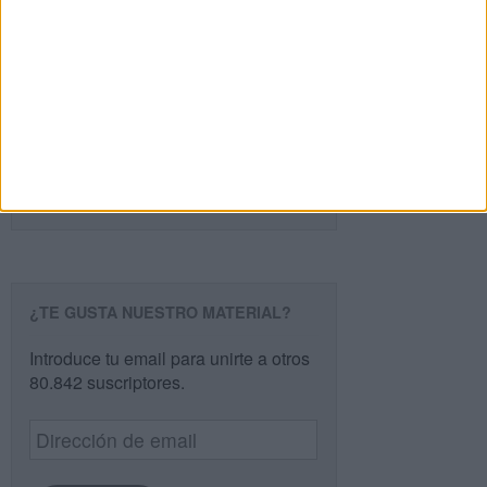
PÁGINA SIGUIENTE »
Buscar
Buscar
¿TE GUSTA NUESTRO MATERIAL?
Introduce tu email para unirte a otros
80.842 suscriptores.
Dirección
de
email