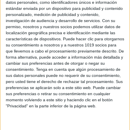
datos personales, como identificadores únicos e información
estándar enviada por un dispositivo para publicidad y contenido
personalizado, medición de publicidad y contenido,
La constitución Organización política de
investigación de audiencia y desarrollo de servicios.
Con su
España Vídeo educativo para niños
permiso, nosotros y nuestros socios podemos utilizar datos de
Publicado el 28 noviembre, 2023
localización geográfica precisa e identificación mediante las
características de dispositivos. Puede hacer clic para otorgarnos
Entender la Constitución y la organización política de
su consentimiento a nosotros y a nuestros 1019 socios para
un país es fundamental para la educación cívica de los
que llevemos a cabo el procesamiento previamente descrito. De
más jóvenes. Por eso, desde Orientación Andújar, os
forma alternativa, puede acceder a información más detallada y
presentamos un vídeo educativo […]
cambiar sus preferencias antes de otorgar o negar su
consentimiento.
Tenga en cuenta que algún procesamiento de
SEGUIR LEYENDO
sus datos personales puede no requerir de su consentimiento,
pero usted tiene el derecho de rechazar tal procesamiento. Sus
preferencias se aplicarán solo a este sitio web. Puede cambiar
sus preferencias o retirar su consentimiento en cualquier
momento volviendo a este sitio y haciendo clic en el botón
"Privacidad" en la parte inferior de la página web.
Buscar
Buscar