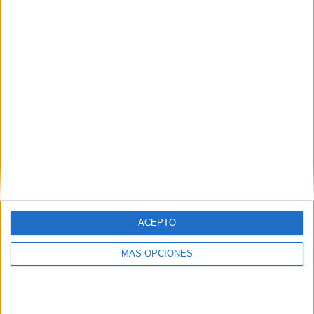
¿TE GUSTA NUESTRO MATERIAL?
Introduce tu email para unirte a otros
80.842 suscriptores.
Dirección
de
email
Suscribir
ACEPTO
MÁS OPCIONES
SIGUE NUESTROS TABLEROS EN
PINTEREST