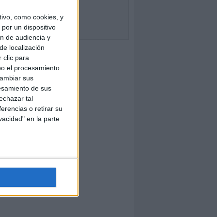
ivo, como cookies, y
por un dispositivo
ón de audiencia y
de localización
 clic para
bo el procesamiento
cambiar sus
esamiento de sus
echazar tal
erencias o retirar su
vacidad" en la parte