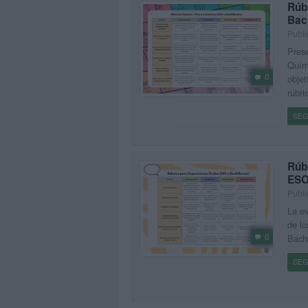
Rúb
Bach
Publi
Prese
Quími
0
objet
rúbri
SEG
Rúb
ESO 
Publi
La ev
de lo
0
Bachi
SEG