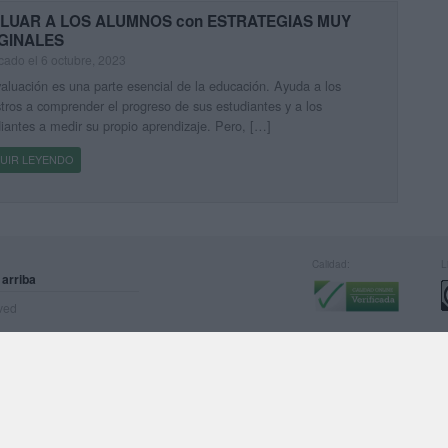
LUAR A LOS ALUMNOS con ESTRATEGIAS MUY
GINALES
cado el 6 octubre, 2023
aluación es una parte esencial de la educación. Ayuda a los
ros a comprender el progreso de sus estudiantes y a los
iantes a medir su propio aprendizaje. Pero, […]
UIR LEYENDO
Calidad:
L
 arriba
rved