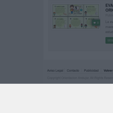
EVA
ORI
Publi
La ev
0
maest
estud
SEG
Aviso Legal
Contacto
Publicidad
Volver
Copyright Orientacion Andujar. All Rights Rese