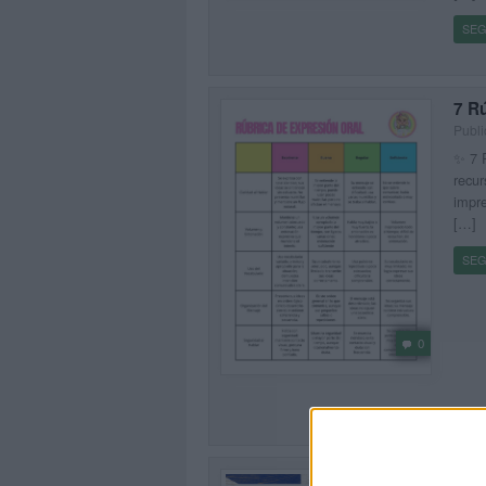
SEG
7 R
Publi
✨ 7 
recur
impre
[…]
SEG
0
Rúb