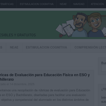
TEMÁTICAS
ESTIMULACION COGNITIVA
NEAE
NAVIDAD
ATENCIÓN
AS
NEAE
ESTIMULACION COGNITIVA
COMPRENSIÓN LEC
Bus
ricas de Evaluación para Educación Física en ESO y
illerato
cado el 14 diciembre, 2025
¿T
ntamos una recopilación de rúbricas de evaluación para Educación
a en ESO y Bachillerato, diseñadas para facilitar una evaluación
Int
, objetiva y competencial del alumnado en los distintos ámbitos de
sus