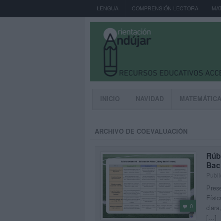
LENGUA
COMPRENSIÓN LECTORA
MA
INICIO
NAVIDAD
MATEMÁTIC
ARCHIVO DE COEVALUACIÓN
Rúb
Bach
Publi
Prese
Físic
0
clara
[…]