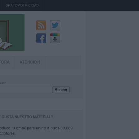
GRAFOMOTRICIDAD
TORA
ATENCIÓN
car
Buscar
E GUSTA NUESTRO MATERIAL?
roduce tu email para unirte a otros 80.869
criptores.