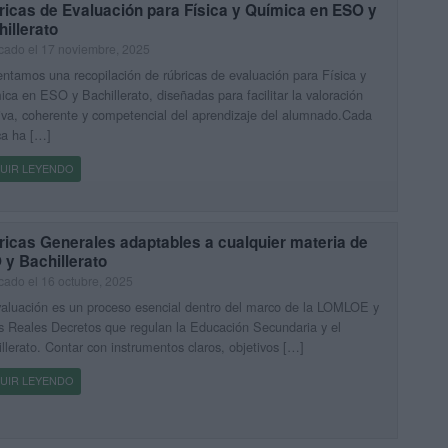
ricas de Evaluación para Física y Química en ESO y
illerato
cado el 17 noviembre, 2025
ntamos una recopilación de rúbricas de evaluación para Física y
ca en ESO y Bachillerato, diseñadas para facilitar la valoración
iva, coherente y competencial del aprendizaje del alumnado.Cada
ca ha […]
UIR LEYENDO
ricas Generales adaptables a cualquier materia de
y Bachillerato
cado el 16 octubre, 2025
aluación es un proceso esencial dentro del marco de la LOMLOE y
s Reales Decretos que regulan la Educación Secundaria y el
llerato. Contar con instrumentos claros, objetivos […]
UIR LEYENDO