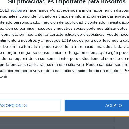
Su privacidad es importante para nosotros
illerato
cado el 25 noviembre, 2025
s 1019
socios
almacenamos y/o accedemos a información en un disposit
sonales, como identificadores únicos e información estándar enviada 
ntamos una recopilación de rúbricas de evaluación para Inglés en
 Bachillerato, diseñadas para facilitar una valoración clara, objetiva
ntenido personalizado, medición de publicidad y contenido, investigaci
petencial de las destrezas comunicativas del alumnado.Cada
os.
Con su permiso, nosotros y nuestros socios podemos utilizar datos 
ca establece […]
identificación mediante las características de dispositivos. Puede hacer
ntimiento a nosotros y a nuestros 1019 socios para que llevemos a ca
UIR LEYENDO
. De forma alternativa, puede acceder a información más detallada y 
e otorgar o negar su consentimiento.
Tenga en cuenta que algún proc
de no requerir de su consentimiento, pero usted tiene el derecho de r
ricas de Evaluación para Tecnología en ESO y
referencias se aplicarán solo a este sitio web. Puede cambiar sus pref
illerato
alquier momento volviendo a este sitio y haciendo clic en el botón "Pri
cado el 24 noviembre, 2025
 web.
ntamos una recopilación de rúbricas de evaluación para Tecnología
O y Bachillerato, elaboradas para facilitar una evaluación clara,
iva y competencial del trabajo del alumnado.Estas rúbricas permiten
ar tanto […]
ÁS OPCIONES
ACEPTO
UIR LEYENDO