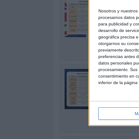
Bach
Publi
Nosotros y nuestro
procesamos datos per
Prese
ESO y
para publicidad y co
0
y com
desarrollo de servici
rúbri
geográfica precisa e 
otorgarnos su conse
SEG
previamente descrito
preferencias antes d
datos personales pue
Rúb
procesamiento. Sus p
Bach
consentimiento en cu
Publi
inferior de la página
Prese
en ES
0
objet
valor
M
SEG