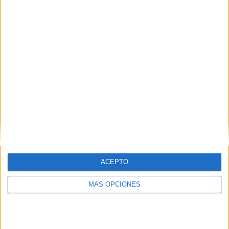
¿TE GUSTA NUESTRO MATERIAL?
Introduce tu email para unirte a otros
80.828 suscriptores.
Dirección
de
email
Suscribir
ACEPTO
MÁS OPCIONES
SIGUE NUESTROS TABLEROS EN
PINTEREST