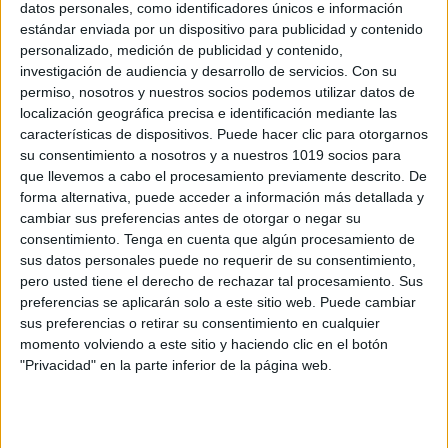
datos personales, como identificadores únicos e información
estándar enviada por un dispositivo para publicidad y contenido
Colaboradores para el blog
personalizado, medición de publicidad y contenido,
investigación de audiencia y desarrollo de servicios.
Con su
Publicado el 3 septiembre, 2009
permiso, nosotros y nuestros socios podemos utilizar datos de
Quieres se colaborador/a de OrientaciónAndujar. Si
localización geográfica precisa e identificación mediante las
quieres colaborar con nosotros preparando tus propios
características de dispositivos. Puede hacer clic para otorgarnos
su consentimiento a nosotros y a nuestros 1019 socios para
materiales, estariamos encantados de colgarlos en
que llevemos a cabo el procesamiento previamente descrito. De
nuestro blog. Ya tenemos colaboradores que traducen
forma alternativa, puede acceder a información más detallada y
algunas de nuestras fichas […]
cambiar sus preferencias antes de otorgar o negar su
consentimiento.
Tenga en cuenta que algún procesamiento de
SEGUIR LEYENDO
sus datos personales puede no requerir de su consentimiento,
pero usted tiene el derecho de rechazar tal procesamiento. Sus
preferencias se aplicarán solo a este sitio web. Puede cambiar
sus preferencias o retirar su consentimiento en cualquier
momento volviendo a este sitio y haciendo clic en el botón
"Privacidad" en la parte inferior de la página web.
Buscar
Buscar