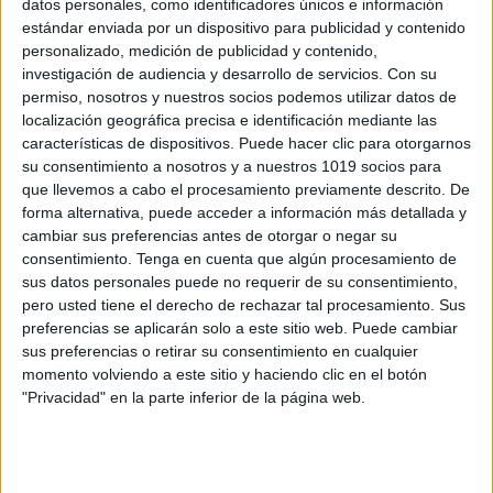
datos personales, como identificadores únicos e información
Esquemas geniales de Lengua y
estándar enviada por un dispositivo para publicidad y contenido
Literatura
personalizado, medición de publicidad y contenido,
investigación de audiencia y desarrollo de servicios.
Con su
Publicado el 13 mayo, 2026
permiso, nosotros y nuestros socios podemos utilizar datos de
Este pack de 18 diapositivas reúne los principales
localización geográfica precisa e identificación mediante las
contenidos de Lengua y Literatura, presentados de
características de dispositivos. Puede hacer clic para otorgarnos
su consentimiento a nosotros y a nuestros 1019 socios para
forma visual, clara y atractiva. Perfecto para repasar,
que llevemos a cabo el procesamiento previamente descrito. De
introducir temas o preparar exposiciones en el […]
forma alternativa, puede acceder a información más detallada y
cambiar sus preferencias antes de otorgar o negar su
SEGUIR LEYENDO
consentimiento.
Tenga en cuenta que algún procesamiento de
sus datos personales puede no requerir de su consentimiento,
pero usted tiene el derecho de rechazar tal procesamiento. Sus
preferencias se aplicarán solo a este sitio web. Puede cambiar
sus preferencias o retirar su consentimiento en cualquier
momento volviendo a este sitio y haciendo clic en el botón
Buscar
"Privacidad" en la parte inferior de la página web.
Buscar