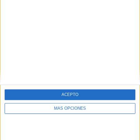
¿TE GUSTA NUESTRO MATERIAL?
Introduce tu email para unirte a otros
80.860 suscriptores.
Dirección
de
email
Suscribir
ACEPTO
MÁS OPCIONES
SIGUE NUESTROS TABLEROS EN
PINTEREST